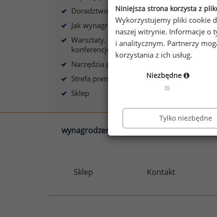
s
Niniejsza strona korzysta z pli
Doradztwo płacowe
Wykorzystujemy pliki cookie d
Jak wynagradzać?
naszej witrynie. Informacje 
Warsztaty, szkolenia,
i analitycznym. Partnerzy mo
konferencje
korzystania z ich usług.
A
Narzędzia płacowe
Niezbędne
Strefa premium
Sklep
Tylko niezbędne
wynagrodzenia.pl
sedlak.pl
Sklep
Kontakt