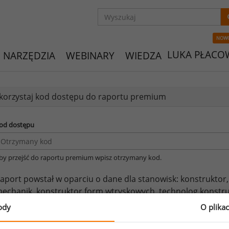
NOW
LUKA PŁACO
NARZĘDZIA
WEBINARY
WIEDZA
orzystaj kod dostępu do raportu premium
od dostępu
by przejść do raportu premium wpisz otrzymany kod.
aport powstał w oparciu o dane dla stanowisk:
konstruktor,
echanik,
konstruktor form wtryskowych,
technolog konstru
onstruktor R&D,
konstruktor maszyn,
konstruktor tłocznikó
ody
O plika
eżeli posiadasz dostęp, do pełnego raportu jednego z powy