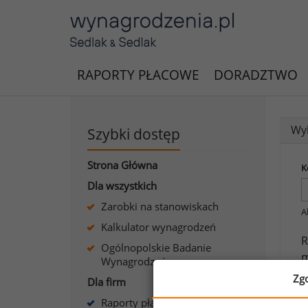
RAPORTY PŁACOWE
DORADZTWO
Wyk
Szybki dostęp
Strona Główna
K
Dla wszystkich
Zarobki na stanowiskach
A
Kalkulator wynagrodzeń
R
Ogólnopolskie Badanie
m
Wynagrodzeń
k
Zg
Dla firm
Raporty płacowe dla firm
J