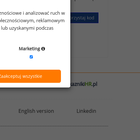
cznościowe i analizować ruch w
Wykorzystaj kod
 społecznościowym, reklamowym
e lub uzyskanymi podczas
skim Badaniu Wynagrodzeń
.
Marketing
Zaakceptuj wszystkie
l
badania
HR
.pl
wskazniki
HR
.pl
English version
Linkedin