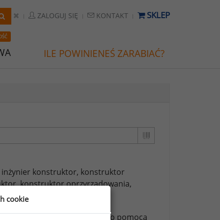
SKLEP
ZALOGUJ SIĘ
KONTAKT
OŚĆ
WA
ILE POWINIENEŚ ZARABIAĆ?
inżynier konstruktor,
konstruktor
ktor,
konstruktor oprzyrządowania,
w,
konstruktor technolog.
ch cookie
ższych stanowisk możesz za jego pomocą