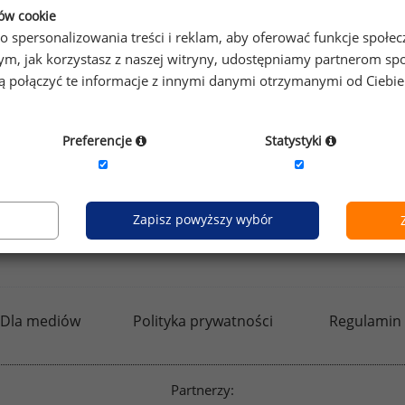
prawdzić raporty dla pozostałych.
ków cookie
o spersonalizowania treści i reklam, aby oferować funkcje społe
o tym, jak korzystasz z naszej witryny, udostępniamy partnerom
gą połączyć te informacje z innymi danymi otrzymanymi od Ciebi
by otrzymać darmowy kod dostępu weź udział w
Ogólnopol
Preferencje
Statystyki
Zapisz powyższy wybór
kfw.sedlak.pl
rynekpracy.pl
raportyplacowe.p
Dla mediów
Polityka prywatności
Regulamin
Partnerzy: