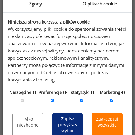
kierownik do spraw serwisu.
Zgody
O plikach cookie
Jeżeli posiadasz dostęp, do pełnego raportu
jednego z powyższych stanowisk możesz za
Niniejsza strona korzysta z plików cookie
Wykorzystujemy pliki cookie do spersonalizowania treści
jego pomocą sprawdzić raporty dla
i reklam, aby oferować funkcje społecznościowe i
pozostałych.
analizować ruch w naszej witrynie. Informacje o tym, jak
Wykorzystaj kod
korzystasz z naszej witryny, udostępniamy partnerom
społecznościowym, reklamowym i analitycznym.
Aby otrzymać darmowy kod dostępu weź udział
Partnerzy mogą połączyć te informacje z innymi danymi
w
Ogólnopolskim Badaniu Wynagrodzeń
.
otrzymanymi od Ciebie lub uzyskanymi podczas
korzystania z ich usług.
Niezbędne
Preferencje
Statystyki
Marketing
wynagrodzenia.pl
sedlak.pl
kfw.sedlak.pl
rynekpracy.pl
raportyplacowe.pl
Zapisz
Tylko
Zaakceptuj
badania
HR
.pl
wskazniki
HR
.pl
powyższy
niezbędne
wszystkie
wybór