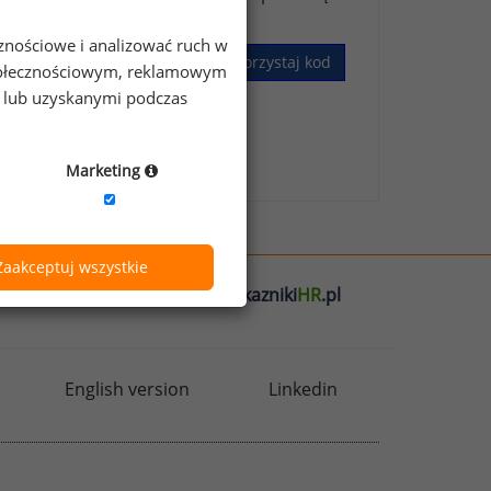
cznościowe i analizować ruch w
Wykorzystaj kod
 społecznościowym, reklamowym
e lub uzyskanymi podczas
skim Badaniu Wynagrodzeń
.
Marketing
Zaakceptuj wszystkie
l
badania
HR
.pl
wskazniki
HR
.pl
English version
Linkedin