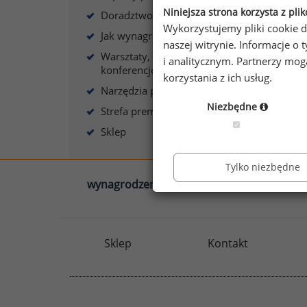
s
Niniejsza strona korzysta z pli
Doradztwo płacowe
Wykorzystujemy pliki cookie d
Jak wynagradzać?
naszej witrynie. Informacje 
Warsztaty, szkolenia,
i analitycznym. Partnerzy mo
konferencje
korzystania z ich usług.
A
Narzędzia płacowe
Niezbędne
Strefa premium
Sklep
Tylko niezbędne
wynagrodzenia.pl
sedlak.pl
Sklep
Kontakt