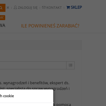
SKLEP
ZALOGUJ SIĘ
KONTAKT
OŚĆ
WA
ILE POWINIENEŚ ZARABIAĆ?
ds. wynagrodzeń i benefitów,
ekspert ds.
ist,
specjalista do spraw wynagrodzeń i
ch cookie
ższych stanowisk możesz za jego pomocą