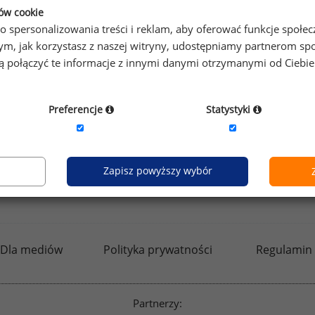
prawdzić raporty dla pozostałych.
ków cookie
o spersonalizowania treści i reklam, aby oferować funkcje społe
o tym, jak korzystasz z naszej witryny, udostępniamy partnerom
gą połączyć te informacje z innymi danymi otrzymanymi od Ciebi
by otrzymać darmowy kod dostępu weź udział w
Ogólnopol
Preferencje
Statystyki
Zapisz powyższy wybór
kfw.sedlak.pl
rynekpracy.pl
raportyplacowe.p
Dla mediów
Polityka prywatności
Regulamin
Partnerzy: