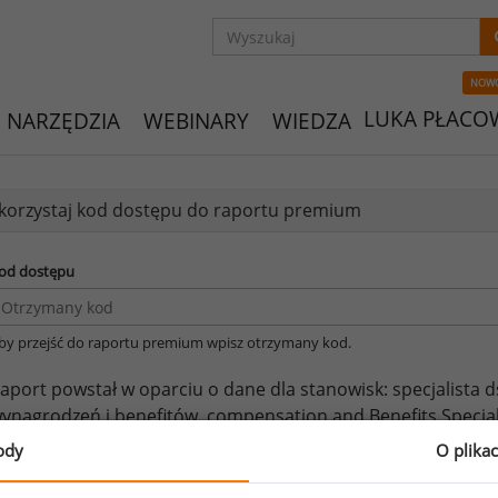
NOW
LUKA PŁACO
NARZĘDZIA
WEBINARY
WIEDZA
orzystaj kod dostępu do raportu premium
od dostępu
by przejść do raportu premium wpisz otrzymany kod.
aport powstał w oparciu o dane dla stanowisk:
specjalista 
ynagrodzeń i benefitów,
compensation and Benefits Special
enefitów,
ekspert do spraw wynagrodzeń i benefitów.
ody
O plika
eżeli posiadasz dostęp, do pełnego raportu jednego z powy