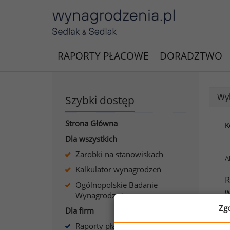
RAPORTY PŁACOWE
DORADZTWO
Wyk
Szybki dostęp
Strona Główna
K
Dla wszystkich
Zarobki na stanowiskach
A
Kalkulator wynagrodzeń
R
Ogólnopolskie Badanie
w
Wynagrodzeń
b
Zg
Dla firm
Raporty płacowe dla firm
J