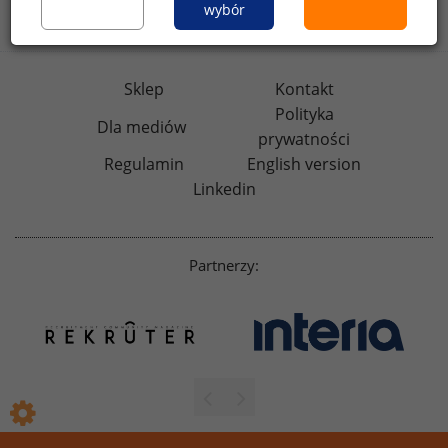
badania
HR
.pl
wskazniki
HR
.pl
wybór
Sklep
Kontakt
Polityka
Dla mediów
prywatności
Regulamin
English version
Linkedin
Partnerzy: