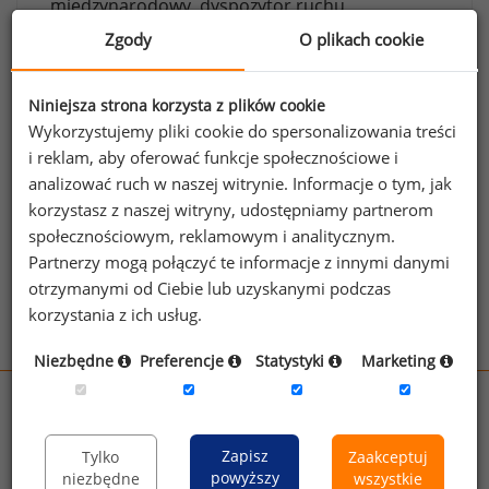
międzynarodowy,
dyspozytor ruchu
kolejowego,
dyspozytor transportu
Zgody
O plikach cookie
samochodowego.
Jeżeli posiadasz dostęp, do pełnego raportu
Niniejsza strona korzysta z plików cookie
Wykorzystujemy pliki cookie do spersonalizowania treści
jednego z powyższych stanowisk możesz za
i reklam, aby oferować funkcje społecznościowe i
jego pomocą sprawdzić raporty dla
analizować ruch w naszej witrynie. Informacje o tym, jak
pozostałych.
korzystasz z naszej witryny, udostępniamy partnerom
Wykorzystaj kod
społecznościowym, reklamowym i analitycznym.
Partnerzy mogą połączyć te informacje z innymi danymi
Aby otrzymać darmowy kod dostępu weź udział
otrzymanymi od Ciebie lub uzyskanymi podczas
w
Ogólnopolskim Badaniu Wynagrodzeń
.
korzystania z ich usług.
Niezbędne
Preferencje
Statystyki
Marketing
wynagrodzenia.pl
sedlak.pl
kfw.sedlak.pl
Zapisz
Tylko
Zaakceptuj
rynekpracy.pl
raportyplacowe.pl
powyższy
niezbędne
wszystkie