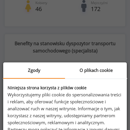
Kobiety
Mężczyźni
46
172
Benefity na stanowisku dyspozytor transportu
samochodowego (
specjalista
)
Zgody
O plikach cookie
34
%
Niniejsza strona korzysta z plików cookie
Wykorzystujemy pliki cookie do spersonalizowania treści
i reklam, aby oferować funkcje społecznościowe i
analizować ruch w naszej witrynie. Informacje o tym, jak
możliwość pracy zdalnej
korzystasz z naszej witryny, udostępniamy partnerom
społecznościowym, reklamowym i analitycznym.
Partnerzy mogą połączyć te informacje z innymi danymi