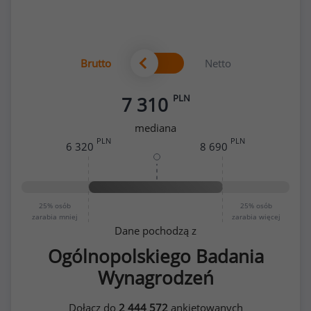
Brutto
Netto
PLN
7 310
mediana
PLN
PLN
6 320
8 690
25%
osób
25%
osób
zarabia mniej
zarabia więcej
Dane pochodzą z
Ogólnopolskiego Badania
Wynagrodzeń
Dołącz do
2 444 572
ankietowanych