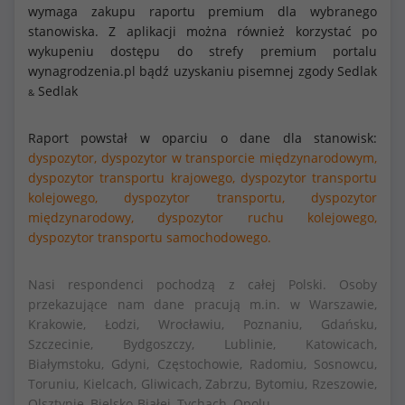
wymaga zakupu raportu premium dla wybranego
stanowiska. Z aplikacji można również korzystać po
wykupeniu dostępu do strefy premium portalu
wynagrodzenia.pl bądź uzyskaniu pisemnej zgody Sedlak
Sedlak
&
Raport powstał w oparciu o dane dla stanowisk:
dyspozytor,
dyspozytor w transporcie międzynarodowym,
dyspozytor transportu krajowego,
dyspozytor transportu
kolejowego,
dyspozytor transportu,
dyspozytor
międzynarodowy,
dyspozytor ruchu kolejowego,
dyspozytor transportu samochodowego.
Nasi respondenci pochodzą z całej Polski. Osoby
przekazujące nam dane pracują m.in. w Warszawie,
Krakowie, Łodzi, Wrocławiu, Poznaniu, Gdańsku,
Szczecinie, Bydgoszczy, Lublinie, Katowicach,
Białymstoku, Gdyni, Częstochowie, Radomiu, Sosnowcu,
Toruniu, Kielcach, Gliwicach, Zabrzu, Bytomiu, Rzeszowie,
Olsztynie, Bielsko-Białej, Tychach, Opolu.