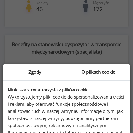
Kobiety
Mężczyźni
46
172
Benefity na stanowisku dyspozytor w transporcie
międzynarodowym (
specjalista
)
Zgody
O plikach cookie
34
%
Niniejsza strona korzysta z plików cookie
Wykorzystujemy pliki cookie do spersonalizowania treści
i reklam, aby oferować funkcje społecznościowe i
analizować ruch w naszej witrynie. Informacje o tym, jak
możliwość pracy zdalnej
korzystasz z naszej witryny, udostępniamy partnerom
społecznościowym, reklamowym i analitycznym.
Partnerzy mogą połączyć te informacje z innymi danymi