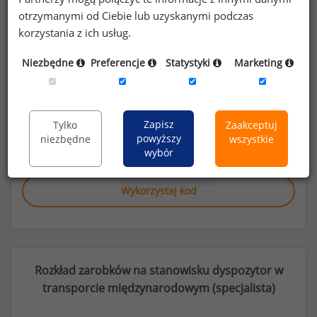
otrzymanymi od Ciebie lub uzyskanymi podczas
korzystania z ich usług.
Poszukujesz szczegółowych danych o
Niezbędne
Preferencje
Statystyki
Marketing
wynagrodzeniach
dyspozytorów w
transporcie międzynarodowym
lub na innych
stanowiskach?
Zapisz
Tylko
Zaakceptuj
powyższy
niezbędne
wszystkie
Dowiedz się więcej
wybór
Wykorzystaj kod
Rozkład zarobków na stanowisku dyspozytor w
transporcie międzynarodowym (
specjalista
)