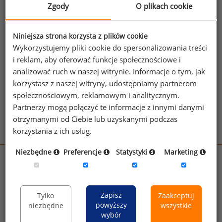
spraw handlowych.
Zgody
O plikach cookie
Jeżeli posiadasz dostęp, do pełnego raportu
jednego z powyższych stanowisk możesz za
Niniejsza strona korzysta z plików cookie
Wykorzystujemy pliki cookie do spersonalizowania treści
jego pomocą sprawdzić raporty dla
i reklam, aby oferować funkcje społecznościowe i
pozostałych.
analizować ruch w naszej witrynie. Informacje o tym, jak
Wykorzystaj kod
korzystasz z naszej witryny, udostępniamy partnerom
społecznościowym, reklamowym i analitycznym.
Aby otrzymać darmowy kod dostępu weź udział
Partnerzy mogą połączyć te informacje z innymi danymi
w
Ogólnopolskim Badaniu Wynagrodzeń
.
otrzymanymi od Ciebie lub uzyskanymi podczas
korzystania z ich usług.
Niezbędne
Preferencje
Statystyki
Marketing
wynagrodzenia.pl
sedlak.pl
kfw.sedlak.pl
rynekpracy.pl
raportyplacowe.pl
Zapisz
Tylko
Zaakceptuj
badania
HR
.pl
wskazniki
HR
.pl
powyższy
niezbędne
wszystkie
wybór