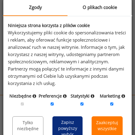
benefitów,
ekspert do spraw wynagrodzeń i
Zgody
O plikach cookie
benefitów.
Jeżeli posiadasz dostęp, do pełnego raportu
Niniejsza strona korzysta z plików cookie
jednego z powyższych stanowisk możesz za
Wykorzystujemy pliki cookie do spersonalizowania treści
jego pomocą sprawdzić raporty dla
i reklam, aby oferować funkcje społecznościowe i
pozostałych.
analizować ruch w naszej witrynie. Informacje o tym, jak
korzystasz z naszej witryny, udostępniamy partnerom
Wykorzystaj kod
społecznościowym, reklamowym i analitycznym.
Partnerzy mogą połączyć te informacje z innymi danymi
Aby otrzymać darmowy kod dostępu weź udział
otrzymanymi od Ciebie lub uzyskanymi podczas
w
Ogólnopolskim Badaniu Wynagrodzeń
.
korzystania z ich usług.
Niezbędne
Preferencje
Statystyki
Marketing
wynagrodzenia.pl
sedlak.pl
kfw.sedlak.pl
rynekpracy.pl
raportyplacowe.pl
Zapisz
Tylko
Zaakceptuj
badania
HR
.pl
powyższy
wskazniki
HR
.pl
niezbędne
wszystkie
wybór