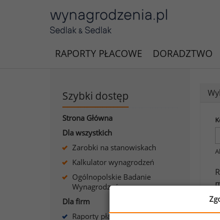
RAPORTY PŁACOWE
DORADZTWO
Wyk
Szybki dostęp
Strona Główna
K
Dla wszystkich
Zarobki na stanowiskach
A
Kalkulator wynagrodzeń
R
Ogólnopolskie Badanie
m
Wynagrodzeń
Zg
Dla firm
J
Raporty płacowe dla firm
s