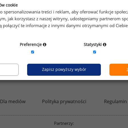
ków cookie
o spersonalizowania treści i reklam, aby oferować funkcje społe
o tym, jak korzystasz z naszej witryny, udostępniamy partnerom
gą połączyć te informacje z innymi danymi otrzymanymi od Ciebi
by otrzymać darmowy kod dostępu weź udział w
Ogólnopol
Preferencje
Statystyki
Zapisz powyższy wybór
kfw.sedlak.pl
rynekpracy.pl
raportyplacowe.p
Dla mediów
Polityka prywatności
Regulamin
Partnerzy: