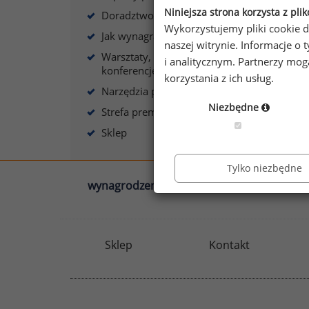
Niniejsza strona korzysta z pli
Doradztwo płacowe
Wykorzystujemy pliki cookie d
Jak wynagradzać?
naszej witrynie. Informacje 
Warsztaty, szkolenia,
i analitycznym. Partnerzy mo
A
konferencje
korzystania z ich usług.
Narzędzia płacowe
Niezbędne
Strefa premium
Sklep
Tylko niezbędne
wynagrodzenia.pl
sedlak.pl
Sklep
Kontakt