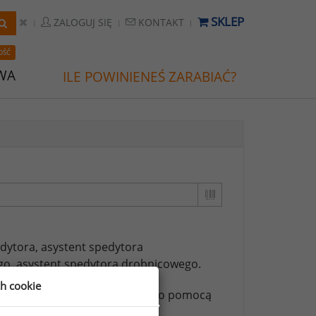
SKLEP
ZALOGUJ SIĘ
KONTAKT
OŚĆ
WA
ILE POWINIENEŚ ZARABIAĆ?
dytora,
asystent spedytora
go,
asystent spedytora drobnicowego.
ch cookie
ższych stanowisk możesz za jego pomocą