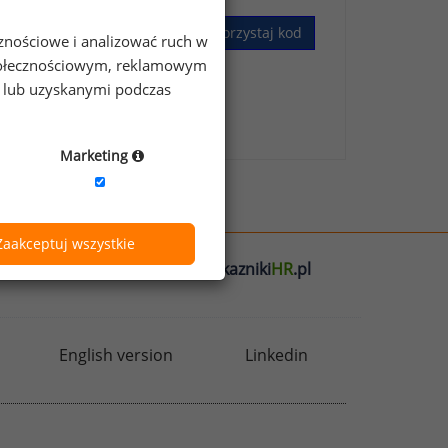
Wykorzystaj kod
cznościowe i analizować ruch w
 społecznościowym, reklamowym
e lub uzyskanymi podczas
skim Badaniu Wynagrodzeń
.
Marketing
Zaakceptuj wszystkie
l
badania
HR
.pl
wskazniki
HR
.pl
English version
Linkedin