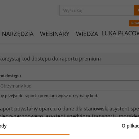
NOW
LUKA PŁACO
NARZĘDZIA
WEBINARY
WIEDZA
orzystaj kod dostępu do raportu premium
od dostępu
by przejść do raportu premium wpisz otrzymany kod.
aport powstał w oparciu o dane dla stanowisk:
asystent spe
iędzynarodowego,
asystent spedytora transportu morskie
ody
O plika
eżeli posiadasz dostęp, do pełnego raportu jednego z powy
prawdzić raporty dla pozostałych.