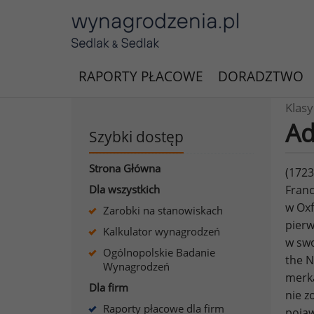
RAPORTY PŁACOWE
DORADZTWO
Klas
Ad
Szybki dostęp
Strona Główna
(1723
Dla wszystkich
Franc
w Oxf
Zarobki na stanowiskach
pierw
Kalkulator wynagrodzeń
w swo
Ogólnopolskie Badanie
the N
Wynagrodzeń
merka
Dla firm
nie z
Raporty płacowe dla firm
pojaw