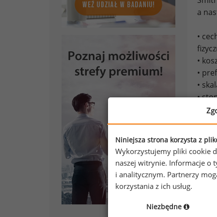
Smith
a nas
• cec
fizyc
• kos
• pre
• ska
• st
Zg
Wedłu
wiąże
Niniejsza strona korzysta z pli
międz
Wykorzystujemy pliki cookie d
naszej witrynie. Informacje 
W swo
i analitycznym. Partnerzy mo
Usta
korzystania z ich usług.
nie p
że uz
Niezbędne