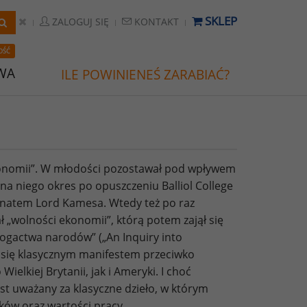
SKLEP
ZALOGUJ SIĘ
KONTAKT
OŚĆ
WA
ILE POWINIENEŚ ZARABIAĆ?
 ekonomii”. W młodości pozostawał pod wpływem
a niego okres po opuszczeniu Balliol College
ronatem Lord Kamesa. Wtedy też po raz
ł „wolności ekonomii”, którą potem zajął się
ogactwa narodów” („An Inquiry into
ło się klasycznym manifestem przeciwko
lkiej Brytanii, jak i Ameryki. I choć
st uważany za klasyczne dzieło, w którym
ków oraz wartości pracy.