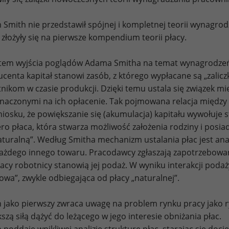
Smith nie przedstawił spójnej i kompletnej teorii wynagro
 złożyły się na pierwsze kompendium teorii płacy.
em wyjścia poglądów Adama Smitha na temat wynagrodzeń jes
centa kapitał stanowi zasób, z którego wypłacane są „zalic
nikom w czasie produkcji. Dzięki temu ustala się związek m
naczonymi na ich opłacenie. Tak pojmowana relacja między
iosku, że powiększanie się (akumulacja) kapitału wywołuje 
ro płaca, która stwarza możliwość założenia rodziny i pos
aturalną”. Według Smitha mechanizm ustalania płac jest ana
ażdego innego towaru. Pracodawcy zgłaszają zapotrzebowani
acy robotnicy stanowią jej podaż. W wyniku interakcji podaż
owa”, zwykle odbiegająca od płacy „naturalnej”.
 jako pierwszy zwraca uwagę na problem rynku pracy jako 
kszą siłą dążyć do leżącego w jego interesie obniżania płac.