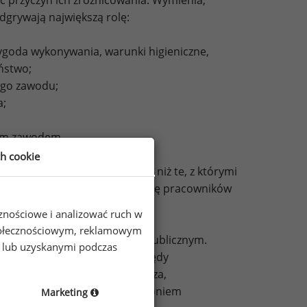
iec przyczyn ich zróżnicowania. Wymienia,
odgrywają największą rolę:
wygoda wykonywania, warunki higieniczne,
ństwo;
ego zawodu;
a;
nym zawodem.
ch cookie
krości” będą opłacane lepiej niż te, z którymi
e stymulują przemieszczanie się pracowników
 na rynku pracy.
cznościowe i analizować ruch w
 społecznościowym, reklamowym
roblem zarobków w sektorze publicznym.
e lub uzyskanymi podczas
roblematyczne, ponieważ urzędy
zedsiębiorstwa. Smith stwierdza,
ików lub powiązania ich z stopniem
Marketing