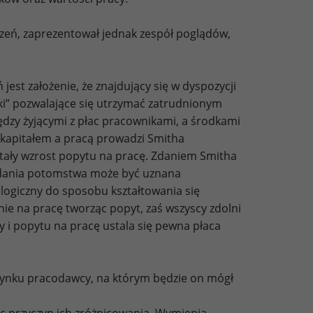
dzeń, zaprezentował jednak zespół poglądów,
t założenie, że znajdujący się w dyspozycji
zki” pozwalające się utrzymać zatrudnionym
iędzy żyjącymi z płac pracownikami, a środkami
 kapitałem a pracą prowadzi Smitha
stały wzrost popytu na pracę. Zdaniem Smitha
iadania potomstwa może być uznana
logiczny do sposobu kształtowania się
e na pracę tworząc popyt, zaś wszyscy zdolni
y i popytu na pracę ustala się pewna płaca
rynku pracodawcy, na którym będzie on mógł