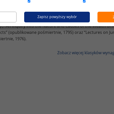
iwości” z jaką wykonują pracę nie może prowadzić do dobry
 Adama Smitha miały wielki wpływ na późniejsze poglądy takich
Zapisz powyższy wybór
do Engels czy Marks. Do najważniejszych dzieł Smitha możem
) , “An Inquiry into the Nature and Causes of the Wealth of 
cts” (opublikowane pośmiertnie, 1795) oraz “Lectures on J
ertnie, 1976).
Zobacz więcej klasyków wyna