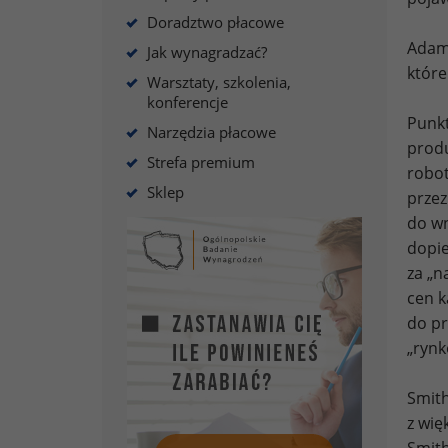
Doradztwo płacowe
Adam 
Jak wynagradzać?
które
Warsztaty, szkolenia,
konferencje
Punkt
Narzędzia płacowe
produ
Strefa premium
robot
Sklep
przez
do wn
dopie
za „n
cen k
do pr
„rynk
Smith
z wię