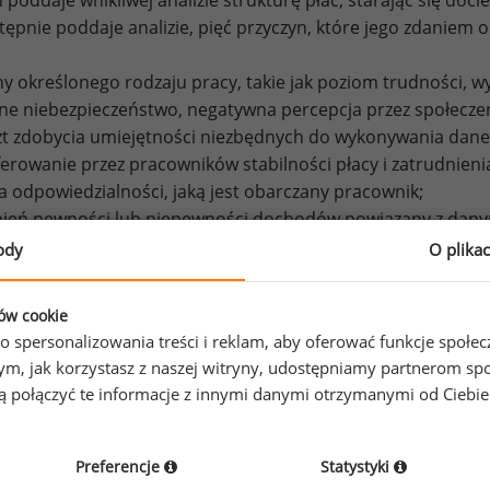
 poddaje wnikliwej analizie strukturę płac, starając się doc
tępnie poddaje analizie, pięć przyczyn, które jego zdaniem 
hy określonego rodzaju pracy, takie jak poziom trudności, 
zne niebezpieczeństwo, negatywna percepcja przez społecze
zt zdobycia umiejętności niezbędnych do wykonywania dan
ferowanie przez pracowników stabilności płacy i zatrudnieni
la odpowiedzialności, jaką jest obarczany pracownik;
opień pewności lub niepewności dochodów powiązany z da
ody
O plika
g Smitha te prace, których wykonywanie sprawia więcej „przy
 się mniej negatywnych czynników. Równocześnie czynniki t
ków cookie
y różnymi zawodami, prowadząc do doskonałej konkurencji
o spersonalizowania treści i reklam, aby oferować funkcje społe
o tym, jak korzystasz z naszej witryny, udostępniamy partnerom
ich poglądach na temat płac Smith zwraca też uwagę na p
gą połączyć te informacje z innymi danymi otrzymanymi od Ciebi
lanie poziomu wynagrodzeń urzędników państwowych jest p
odlegają presji mechanizmu rynkowego, tak jak prywatne pr
ależnianie płac urzędników od generowanych przez nich wyn
Preferencje
Statystyki