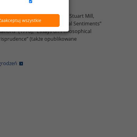
ch skutków.
 wielkich myślicieli jak John Stuart Mill,
Zaakceptuj wszystkie
y zaliczyć “The Theory of Moral Sentiments”
Nations” (1776), “Essays on Philosophical
urisprudence” (także opublikowane
grodzeń