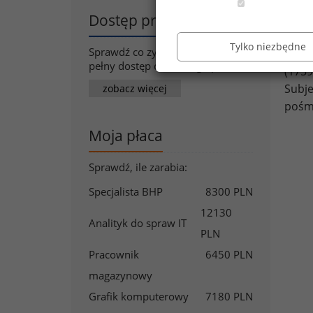
„gorl
Dostęp premium
Prace
Tylko niezbędne
Sprawdź co zyskasz wykupując
Ricar
pełny dostęp do naszego portalu
(1759
Subje
zobacz więcej
pośmi
Moja płaca
Sprawdź, ile zarabia:
Specjalista BHP
8300 PLN
12130
Analityk do spraw IT
PLN
Pracownik
6450 PLN
magazynowy
Grafik komputerowy
7180 PLN