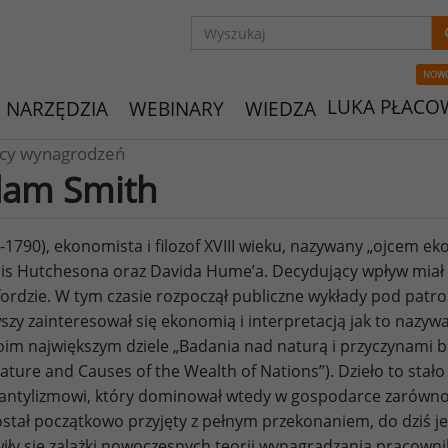
NOW
LUKA PŁACO
NARZĘDZIA
WEBINARY
WIEDZA
ycy wynagrodzeń
am Smith
-1790), ekonomista i filozof XVIII wieku, nazywany „ojcem
is Hutchesona oraz Davida Hume’a. Decydujący wpływ miał n
ordzie. W tym czasie rozpoczął publiczne wykłady pod pat
szy zainteresował się ekonomią i interpretacją jak to nazywa
im największym dziele „Badania nad naturą i przyczynami b
ature and Causes of the Wealth of Nations”). Dzieło to sta
ntylizmowi, który dominował wtedy w gospodarce zarówno Wie
ostał początkowo przyjęty z pełnym przekonaniem, do dziś je
iły się zalążki nowoczesnych teorii wynagradzania pracowni