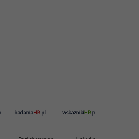
l
badania
HR
.pl
wskazniki
HR
.pl