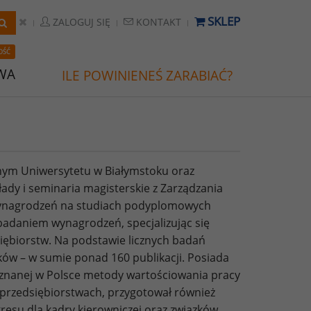
SKLEP
ZALOGUJ SIĘ
KONTAKT
OŚĆ
WA
ILE POWINIENEŚ ZARABIAĆ?
nym Uniwersytetu w Białymstoku oraz
łady i seminaria magisterskie z Zarządzania
Wynagrodzeń na studiach podyplomowych
badaniem wynagrodzeń, specjalizując się
iębiorstw. Na podstawie licznych badań
ków – w sumie ponad 160 publikacji. Posiada
znanej w Polsce metody wartościowania pracy
przedsiębiorstwach, przygotował również
resu dla kadry kierowniczej oraz związków