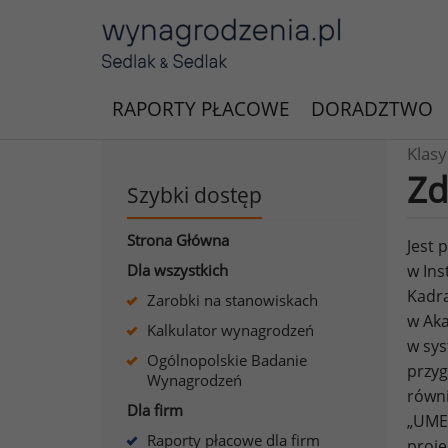
RAPORTY PŁACOWE
DORADZTWO
Klas
Zd
Szybki dostęp
Strona Główna
Jest 
Dla wszystkich
w Ins
Kadr
Zarobki na stanowiskach
w Aka
Kalkulator wynagrodzeń
w sys
Ogólnopolskie Badanie
przyg
Wynagrodzeń
równi
Dla firm
„UMEW
Raporty płacowe dla firm
proje