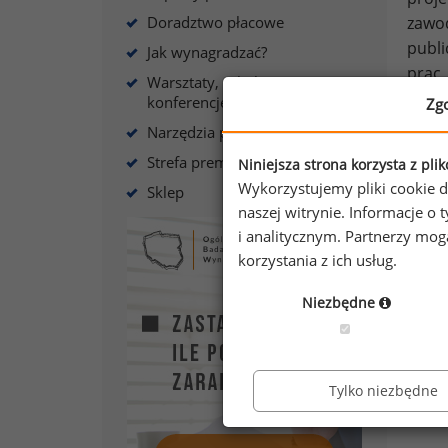
Doradztwo płacowe
zawod
publi
Jak wynagradzać?
prac,
Warsztaty, szkolenia,
lub z
konferencje
Zg
wskaź
Narzędzia płacowe
wewnę
Strefa premium
Niniejsza strona korzysta z pli
Wykorzystujemy pliki cookie d
Sklep
Jest 
naszej witrynie. Informacje 
„Wyna
i analitycznym. Partnerzy mo
rynko
korzystania z ich usług.
„Mech
przed
Niezbędne
Tylko niezbędne