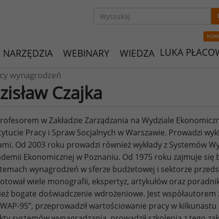
NOW
LUKA PŁACO
NARZĘDZIA
WEBINARY
WIEDZA
ycy wynagrodzeń
zisław Czajka
profesorem w Zakładzie Zarządzania na Wydziale Ekonomicz
tytucie Pracy i Spraw Socjalnych w Warszawie. Prowadzi wyk
ami. Od 2003 roku prowadzi również wykłady z Systemów 
demii Ekonomicznej w Poznaniu. Od 1975 roku zajmuje się 
temach wynagrodzeń w sferze budżetowej i sektorze przeds
otował wiele monografii, ekspertyz, artykułów oraz poradni
eż bogate doświadczenie wdrożeniowe. Jest współautorem 
AP-95”, przeprowadził wartościowanie pracy w kilkunastu 
kty systemów wynagradzania, prowadził szkolenia z tego zak