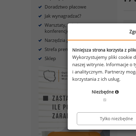
Doradztwo płacowe
Jak wynagradzać?
Warsztaty, szkolenia,
ty
konferencje
Zg
Narzędzia płacowe
Najcz
Strefa premium
zagr
Niniejsza strona korzysta z pli
Wykorzystujemy pliki cookie d
Sklep
Wszys
naszej witrynie. Informacje 
i analitycznym. Partnerzy mo
korzystania z ich usług.
Niezbędne
Tylko niezbędne