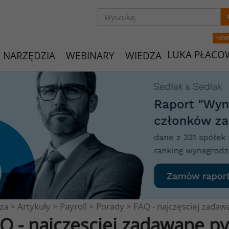
NOW
LUKA PŁACO
NARZĘDZIA
WEBINARY
WIEDZA
za
>
Artykuły
>
Payroll
>
Porady
>
FAQ - najczęsciej zadaw
Q - najczęsciej zadawane py