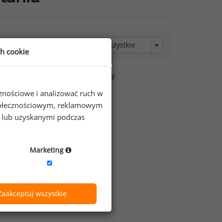
data
ch cookie
uacji
2020-03-19
darmowy
cznościowe i analizować ruch w
 społecznościowym, reklamowym
e lub uzyskanymi podczas
m
Marketing
Zaakceptuj wszystkie