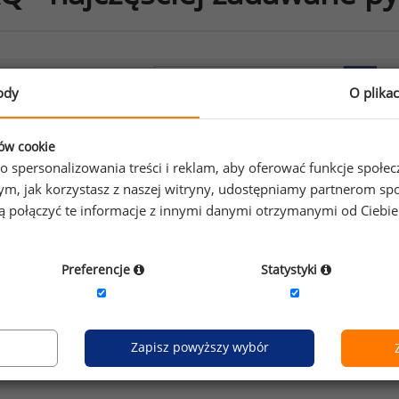
tuł artykułu
ody
O plika
ęstsze pytania z zakresu prawa pracy i wynagrodzeń w syt
ożenia epidemicznego
ków cookie
o spersonalizowania treści i reklam, aby oferować funkcje społe
tko to, co interesuje naszych użytkowników.
o tym, jak korzystasz z naszej witryny, udostępniamy partnerom
gą połączyć te informacje z innymi danymi otrzymanymi od Ciebi
Przejdź do archiwu
Preferencje
Statystyki
Zapisz powyższy wybór