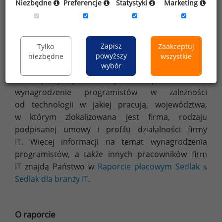
Niezbędne
Preferencje
Statystyki
Marketing
Źródło: Raport płacowy Sedlak
Sedlak dla branży IT 2017
&
Zapisz
Tylko
Zaakceptuj
powyższy
niezbędne
wszystkie
Podsumowanie
wybór
W powyższym artykule przedstawiono
wynagrodzenie programistów w zależności
od technologii w jakiej pracują, województwa,
w którym zlokalizowana jest firma, rodzaju
podpisanej umowy i profilu działalności firmy
IT. Więcej informacji na temat wynagrodzenia
programistów, a także innych pracowników firm
IT znajdą Państwo w
Raporcie płacowym Sedlak
&
Sedlak dla branży IT
.
O raporcie