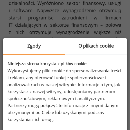
działalności. Wyróżniono sektor finansowy, usługi
i software. Najwyższe wynagrodzenie otrzymują
starsi programiści zatrudnieni w firmach
IT działających w sektorze finansowym – połowa
z nich otrzymuje wynagrodzenie większe niż
12 600 PLN. Niewielkie różnice występują pomiędzy
Zgody
O plikach cookie
zatrudnionymi w firmach IT działających w sektorze
usług (10 100 PLN) i software (10 000 PLN).
Niniejsza strona korzysta z plików cookie
Wykorzystujemy pliki cookie do spersonalizowania treści
Schemat 2. Mediana wynagrodzenia całkowitego
i reklam, aby oferować funkcje społecznościowe i
starszych programistów
zatrudnionych na umowę o pracę w firmach IT o
analizować ruch w naszej witrynie. Informacje o tym, jak
różnym profilu działalności (brutto, PLN)
korzystasz z naszej witryny, udostępniamy partnerom
społecznościowym, reklamowym i analitycznym.
Partnerzy mogą połączyć te informacje z innymi danymi
otrzymanymi od Ciebie lub uzyskanymi podczas
korzystania z ich usług.