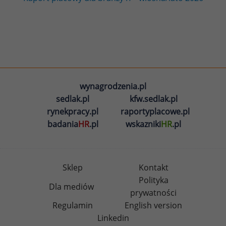
wynagrodzenia.pl
sedlak.pl
kfw.sedlak.pl
rynekpracy.pl
raportyplacowe.pl
badania
HR
.pl
wskazniki
HR
.pl
Sklep
Kontakt
Polityka
Dla mediów
prywatności
Regulamin
English version
Linkedin