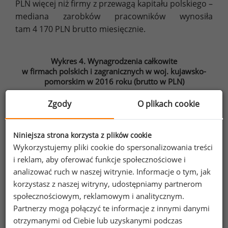
PLN więcej niż firmy z przewagą kapitału polskiego –
mediana zarobków pracowników wynosiła
tam 4 170 PLN brutto miesięcznie.
Wykres 4. Wynagrodzenia całkowite
w firmach polskich i zagranicznych w woj. kujawsko-
pomorskim w 2016 roku (brutto w PLN)
Zgody
O plikach cookie
Niniejsza strona korzysta z plików cookie
Wykorzystujemy pliki cookie do spersonalizowania treści
i reklam, aby oferować funkcje społecznościowe i
analizować ruch w naszej witrynie. Informacje o tym, jak
korzystasz z naszej witryny, udostępniamy partnerom
społecznościowym, reklamowym i analitycznym.
Źródło: Ogólnopolskie Badanie Wynagrodzeń (OBW) przeprowadzone
Partnerzy mogą połączyć te informacje z innymi danymi
przez Sedlak
Sedlak w 2016 roku
&
otrzymanymi od Ciebie lub uzyskanymi podczas