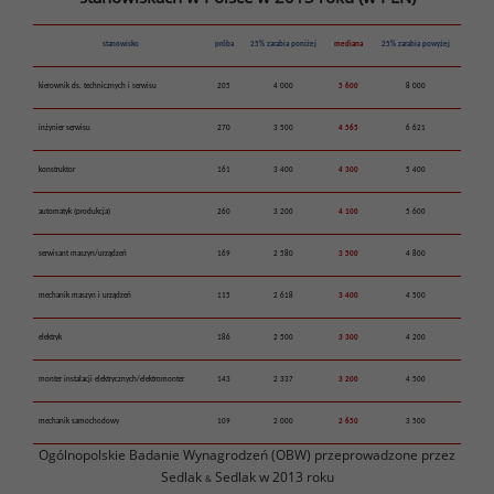
stanowisko
próba
25% zarabia poniżej
mediana
25% zarabia powyżej
kierownik ds. technicznych i serwisu
205
4 000
5 600
8 000
inżynier serwisu
270
3 500
4 565
6 621
konstruktor
161
3 400
4 300
5 400
automatyk (produkcja)
260
3 200
4 100
5 600
serwisant maszyn/urządzeń
169
2 580
3 500
4 800
mechanik maszyn i urządzeń
115
2 618
3 400
4 500
elektryk
186
2 500
3 300
4 200
monter instalacji elektrycznych/elektromonter
143
2 337
3 200
4 500
mechanik samochodowy
109
2 000
2 650
3 500
Ogólnopolskie Badanie Wynagrodzeń (OBW) przeprowadzone przez
Sedlak
Sedlak w 2013 roku
&