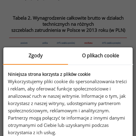
Tabela 2. Wynagrodzenie całkowite brutto w działach
technicznych na różnych
szczeblach zatrudnienia w Polsce w 2013 roku (w PLN)
poziom
próba
25% zarabia poniżej
mediana
25% zarabia powyżej
Zgody
O plikach cookie
pracownik szeregowy
1 446
2 200
3 000
4 000
specjalista
2 717
3 100
4 200
6 000
Niniejsza strona korzysta z plików cookie
kierownik
1 155
4 300
5 800
8 550
Wykorzystujemy pliki cookie do spersonalizowania treści
i reklam, aby oferować funkcje społecznościowe i
dyrektor
111
8 000
11 000
18 003
analizować ruch w naszej witrynie. Informacje o tym, jak
Ogólnopolskie Badanie Wynagrodzeń (OBW) przeprowadzone przez
korzystasz z naszej witryny, udostępniamy partnerom
Sedlak
Sedlak w 2013 roku
&
społecznościowym, reklamowym i analitycznym.
Partnerzy mogą połączyć te informacje z innymi danymi
otrzymanymi od Ciebie lub uzyskanymi podczas
korzystania z ich usług.
Przemysł ciężki versus przemysł lekki