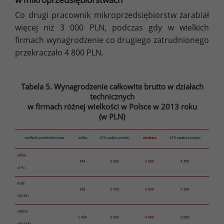
Co drugi pracownik mikroprzedsiębiorstw zarabiał
więcej niż 3 000 PLN, podczas gdy w wielkich
firmach wynagrodzenie co drugiego zatrudnionego
przekraczało 4 800 PLN.
Tabela 5. Wynagrodzenie całkowite brutto w działach
technicznych
w firmach różnej wielkości w Polsce w 2013 roku
(w PLN)
wielkość przedsiębiorstwa
próba
25% zarabia poniżej
mediana
25% zarabia powyżej
mikro
494
2 200
3 000
4 500
(1-9)
małe
938
2 700
3 600
5 300
(10-49)
średnie
1 489
3 000
4 000
6 000