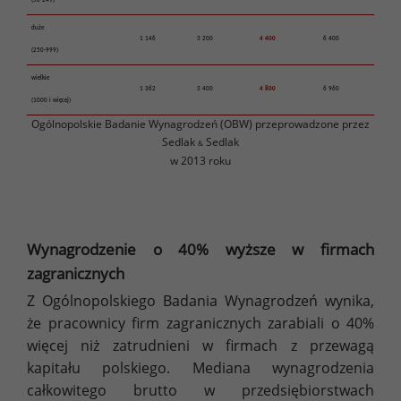
(50-249)
duże
1 146
3 200
4 400
6 400
(250-999)
wielkie
1 362
3 400
4 800
6 960
(1000 i więcej)
Ogólnopolskie Badanie Wynagrodzeń (OBW) przeprowadzone przez
Sedlak
Sedlak
&
w 2013 roku
Wynagrodzenie o 40% wyższe w firmach
zagranicznych
Z Ogólnopolskiego Badania Wynagrodzeń wynika,
że pracownicy firm zagranicznych zarabiali o 40%
więcej niż zatrudnieni w firmach z przewagą
kapitału polskiego. Mediana wynagrodzenia
całkowitego brutto w przedsiębiorstwach