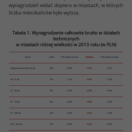
wynagrodzeń widać dopiero w miastach, w których
liczba mieszkańców była wyższa.
Tabela 1. Wynagrodzenie całkowite brutto w działach
technicznych
w miastach różnej wielkości w 2013 roku (w PLN)
miasto
próba
25% zarabia poniżej
mediana
25% zarabia powyżej
miejscowości poniżej 10 tys.
608
2 800
3 900
5 615
10- 25 tys.
534
2 700
3 900
5 500
25 - 50 tys.
501
2 900
3 960
6 000
50 - 75 tys.
401
2 800
3 800
5 650
75 - 100 tys.
150
2 900
3 813
5 400
100 - 200 tys.
753
3 000
4 200
6 000