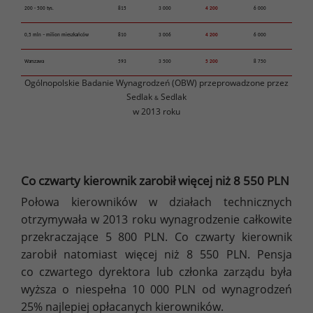
200 - 500 tys.
815
3 000
4 200
6 000
0,5 mln – milion mieszkańców
810
3 006
4 200
6 000
Warszawa
593
3 500
5 200
8 750
Ogólnopolskie Badanie Wynagrodzeń (OBW) przeprowadzone przez
Sedlak
Sedlak
&
w 2013 roku
Co czwarty kierownik zarobił więcej niż 8 550 PLN
Połowa kierowników w działach technicznych
otrzymywała w 2013 roku wynagrodzenie całkowite
przekraczające 5 800 PLN. Co czwarty kierownik
zarobił natomiast więcej niż 8 550 PLN. Pensja
co czwartego dyrektora lub członka zarządu była
wyższa o niespełna 10 000 PLN od wynagrodzeń
25% najlepiej opłacanych kierowników.