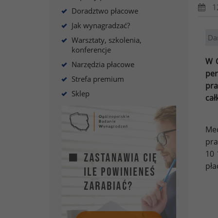
1
Doradztwo płacowe
Jak wynagradzać?
Da
Warsztaty, szkolenia,
konferencje
W O
Narzędzia płacowe
per
Strefa premium
pra
Sklep
cał
Me
pra
10 
pła