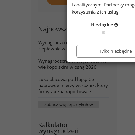
Wy
i analitycznym. Partnerzy mo
korzystania z ich usług.
Niezbędne
Najnowsze artykuły
Wynagrodzenia w energetyce i
ciepłownictwie wiosną 2026
Tylko niezbędne
Wynagrodzenia w województwie
wielkopolskim wiosną 2026
Luka płacowa pod lupą. Co
naprawdę mierzy wskaźnik, który
firmy zaczną raportować?
zobacz więcej artykułów
Kalkulator
wynagrodzeń