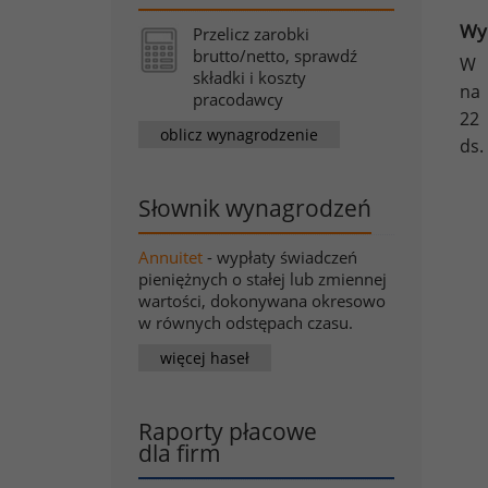
Wy
Przelicz zarobki
brutto/netto, sprawdź
W 
składki i koszty
na
pracodawcy
22 
oblicz wynagrodzenie
ds.
Słownik wynagrodzeń
Annuitet
- wypłaty świadczeń
pieniężnych o stałej lub zmiennej
wartości, dokonywana okresowo
w równych odstępach czasu.
więcej haseł
Raporty płacowe
dla firm