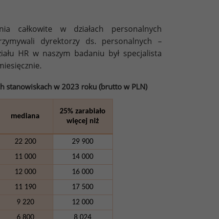
nia całkowite w działach personalnych
zymywali dyrektorzy ds. personalnych –
ziału HR w naszym badaniu był specjalista
miesięcznie.
 stanowiskach w 2023 roku (brutto w PLN)
25% zarabiało
mediana
więcej niż
22 200
29 900
11 000
14 000
12 000
16 000
11 190
17 500
9 220
12 000
6 800
8 024