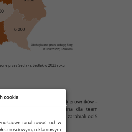
zone przez Sedlak
Sedlak w 2023 roku
&
ch cookie
żalne są różnice wynagrodzeń kierowników –
, którymi zarządzają. Mediana dla team
żnym poziomem doświadczenia zarabiali od 5
cznościowe i analizować ruch w
 społecznościowym, reklamowym