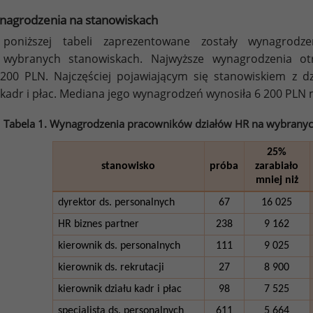
nagrodzenia na stanowiskach
poniższej tabeli zaprezentowane zostały wynagrodze
 wybranych stanowiskach. Najwyższe wynagrodzenia otr
200 PLN. Najczęściej pojawiającym się stanowiskiem z d
 kadr i płac. Mediana jego wynagrodzeń wynosiła 6 200 PLN 
Tabela 1. Wynagrodzenia pracowników działów HR na wybranych
25%
stanowisko
próba
zarabiało
mniej niż
dyrektor ds. personalnych
67
16 025
HR biznes partner
238
9 162
kierownik ds. personalnych
111
9 025
kierownik ds. rekrutacji
27
8 900
kierownik działu kadr i płac
98
7 525
specjalista ds. personalnych
611
5 664