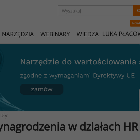
NOW
LUKA PŁACO
NARZĘDZIA
WEBINARY
WIEDZA
uły
nagrodzenia w działach HR