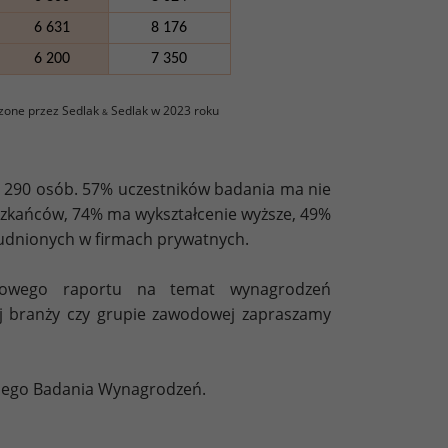
6 631
8 176
6 200
7 350
zone przez Sedlak
Sedlak w 2023 roku
&
 290 osób. 57% uczestników badania ma nie
eszkańców, 74% ma wykształcenie wyższe, 49%
trudnionych w firmach prywatnych.
ółowego raportu na temat wynagrodzeń
j branży czy grupie zawodowej zapraszamy
kiego Badania Wynagrodzeń.