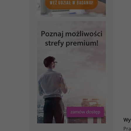
Wy
Pra