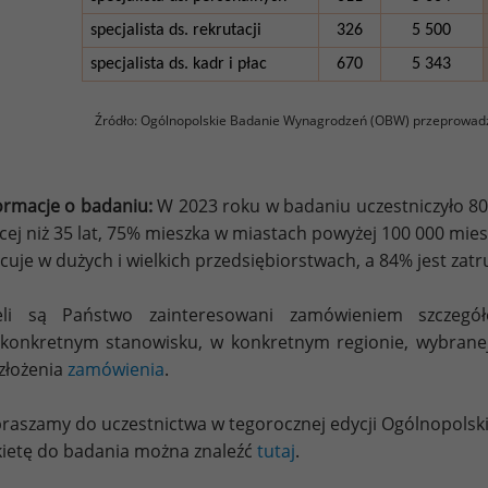
specjalista ds. rekrutacji
326
5 500
specjalista ds. kadr i płac
670
5 343
Źródło: Ogólnopolskie Badanie Wynagrodzeń (OBW) przeprowad
ormacje o badaniu:
W 2023 roku w badaniu uczestniczyło 80
cej niż 35 lat, 75% mieszka w miastach powyżej 100 000 mi
cuje w dużych i wielkich przedsiębiorstwach, a 84% jest za
żeli są Państwo zainteresowani zamówieniem szczeg
konkretnym stanowisku, w konkretnym regionie, wybrane
złożenia
zamówienia
.
raszamy do uczestnictwa w tegorocznej edycji Ogólnopols
ietę do badania można znaleźć
tutaj
.