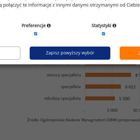
kres 1. Mediany wynagrodzeń pracowników działów HR na różnyc
gą połączyć te informacje z innymi danymi otrzymanymi od Ciebi
w PLN)
Preferencje
Statystyki
Zapisz powyższy wybór
Źródło: Ogólnopolskie Badanie Wynagrodzeń (OBW) przeprowad