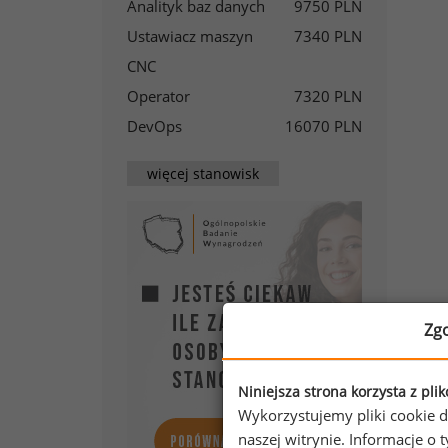
Analityk baz danych
9750 PLN
Ustawiacz maszyn
7340 PLN
CNC
Operator
7320 PLN
DevOps
16070 PLN
więcej stanowisk
Wyn
Zg
Naj
10
Niniejsza strona korzysta z pli
lea
Wykorzystujemy pliki cookie d
500
naszej witrynie. Informacje 