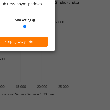
h szczeblach organizacji w 2023 roku (brutto
e lub uzyskanymi podczas
Marketing
Zaakceptuj wszystkie
zone przez Sedlak
Sedlak w 2023 roku
&