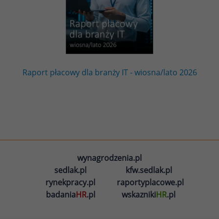
Raport płacowy dla branży IT - wiosna/lato 2026
wynagrodzenia.pl
sedlak.pl
kfw.sedlak.pl
rynekpracy.pl
raportyplacowe.pl
badania
HR
.pl
wskazniki
HR
.pl