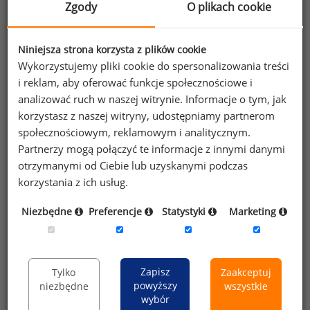
Zgody
O plikach cookie
Tabela 1. Wynagrodzenia magistrów inżynierów
na wybranych stanowiskach w 2020 roku (brutto
w PLN)
Niniejsza strona korzysta z plików cookie
Wykorzystujemy pliki cookie do spersonalizowania treści
i reklam, aby oferować funkcje społecznościowe i
stanowisko
próba
25% zarabiało mniej niż
mediana
25% zarabiało więcej niż
analizować ruch w naszej witrynie. Informacje o tym, jak
korzystasz z naszej witryny, udostępniamy partnerom
architekt - projektant systemów IT
141
12 600
15 200
20 000
społecznościowym, reklamowym i analitycznym.
Partnerzy mogą połączyć te informacje z innymi danymi
programista Java
269
7 514
10 000
13 300
otrzymanymi od Ciebie lub uzyskanymi podczas
programista .NET
237
6 900
9 000
11 920
korzystania z ich usług.
programista (stanowisko ogólne)
140
7 000
9 000
12 559
Niezbędne
Preferencje
Statystyki
Marketing
kierownik produkcji
170
6 600
8 585
11 490
kierownik budowy
434
6 496
8 278
11 000
administrator systemów IT
185
5 500
7 386
9 848
Zapisz
Tylko
Zaakceptuj
inżynier produkcji
278
5 195
6 600
8 000
powyższy
niezbędne
wszystkie
automatyk
212
5 000
6 200
8 020
wybór