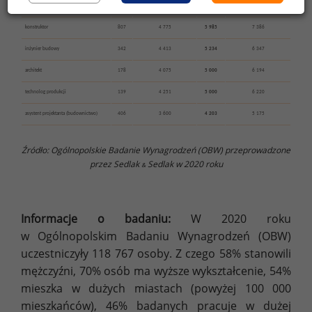
inżynier ds. jakości
167
5 000
6 000
7 425
konstruktor
807
4 775
5 985
7 386
inżynier budowy
342
4 413
5 234
6 347
architekt
178
4 075
5 000
6 194
technolog produkcji
139
4 251
5 000
6 220
asystent projektanta (budownictwo)
406
3 600
4 203
5 175
Źródło: Ogólnopolskie Badanie Wynagrodzeń (OBW) przeprowadzone
przez Sedlak
Sedlak w 2020 roku
&
Informacje o badaniu:
W 2020 roku
w Ogólnopolskim Badaniu Wynagrodzeń (OBW)
uczestniczyły 118 767 osoby. Z czego 58% stanowili
mężczyźni, 70% osób ma wyższe wykształcenie, 54%
mieszka w dużych miastach (powyżej 100 000
mieszkańców), 46% badanych pracuje w dużej