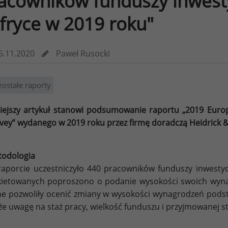
acowników funduszy inwest
Afryce w 2019 roku"
6.11.2020
Paweł Rusocki
zostałe raporty
iejszy artykuł stanowi podsumowanie raportu „2019 Europ
vey” wydanego w 2019 roku przez firmę doradczą Heidrick &
odologia
aporcie uczestniczyło 440 pracowników funduszy inwestycy
ietowanych poproszono o podanie wysokości swoich wynag
e pozwoliły ocenić zmiany w wysokości wynagrodzeń podst
że uwagę na staż pracy, wielkość funduszu i przyjmowanej str