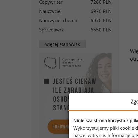
Copywriter
7280 PLN
Nauczyciel
6970 PLN
Nauczyciel chemii
6970 PLN
Sprzedawca
6550 PLN
więcej stanowisk
Wię
otr
Zg
Niniejsza strona korzysta z pli
Wykorzystujemy pliki cookie d
naszej witrynie. Informacje 