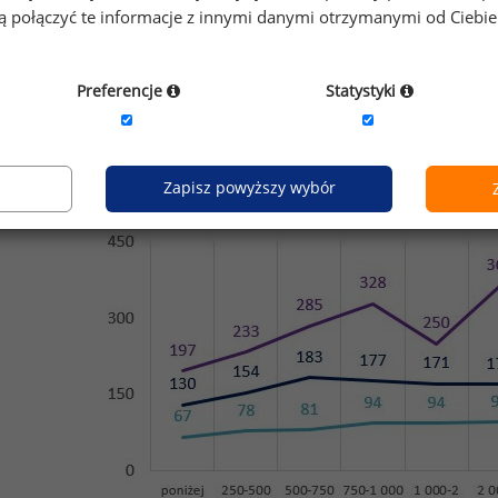
gą połączyć te informacje z innymi danymi otrzymanymi od Ciebi
agrodzenia w funduszach różnej wielkości
Preferencje
Statystyki
019 roku podwyżki wynagrodzeń całkowitych różniły się w za
rudnionych. W niektórych przypadkach podwyżki były znaczn
Wykres 3. Porównanie średnich, rocznych wynagrodzeń podstaw
Zapisz powyższy wybór
różnej wielkości (w tys 