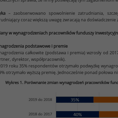
połecznych sprawia, że firmy poświęcają tym zagadnieniom w
yka
– zaobserwowano spowolnienie zatrudniania, szcze
rudniający coraz większą uwagę zwracają na doświadczenie
any w wynagrodzeniach pracowników funduszy inwestycyj
agrodzenia podstawowe i premie
agrodzenia całkowite (podstawa i premia) wzrosły od 2017
rtner, dyrektor, współpracownik).
019 roku 35% respondentów otrzymało podwyżkę wynagro
9% otrzymało wyższą premię. Jednocześnie ponad połowa ni
Wykres 1. Porównanie zmian wynagrodzeń pracowników fund