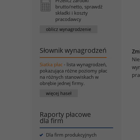
Przelicz zarobki
brutto/netto, sprawdź
składki i koszty
pracodawcy
oblicz wynagrodzenie
Słownik wynagrodzeń
Zmi
Nie
Siatka płac
- lista wynagrodzeń,
wyn
pokazująca różne poziomy płac
pra
na różnych stanowiskach w
obrębie jednej firmy.
więcej haseł
Raporty płacowe
dla firm
Dla firm produkcyjnych