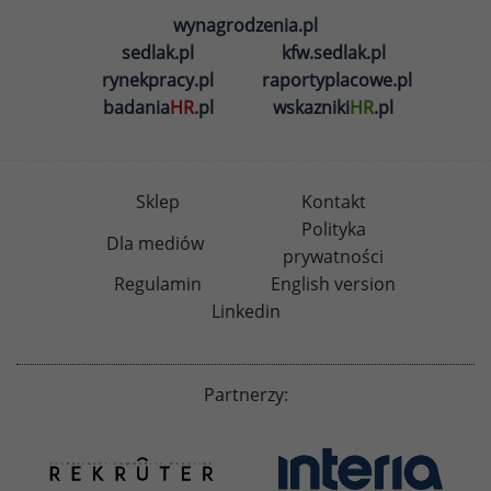
wynagrodzenia.pl
sedlak.pl
kfw.sedlak.pl
rynekpracy.pl
raportyplacowe.pl
badania
HR
.pl
wskazniki
HR
.pl
Sklep
Kontakt
Polityka
Dla mediów
prywatności
Regulamin
English version
Linkedin
Partnerzy: