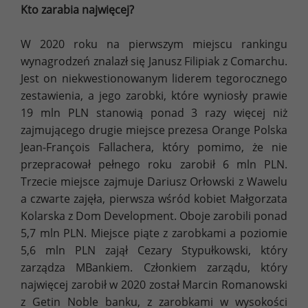
Kto zarabia najwięcej?
W 2020 roku na pierwszym miejscu rankingu
wynagrodzeń znalazł się Janusz Filipiak z Comarchu.
Jest on niekwestionowanym liderem tegorocznego
zestawienia, a jego zarobki, które wyniosły prawie
19 mln PLN stanowią ponad 3 razy więcej niż
zajmującego drugie miejsce prezesa Orange Polska
Jean-François Fallachera, który pomimo, że nie
przepracował pełnego roku zarobił 6 mln PLN.
Trzecie miejsce zajmuje Dariusz Orłowski z Wawelu
a czwarte zajęła, pierwsza wśród kobiet Małgorzata
Kolarska z Dom Development. Oboje zarobili ponad
5,7 mln PLN. Miejsce piąte z zarobkami a poziomie
5,6 mln PLN zajął Cezary Stypułkowski, który
zarządza MBankiem. Członkiem zarządu, który
najwięcej zarobił w 2020 został Marcin Romanowski
z Getin Noble banku, z zarobkami w wysokości