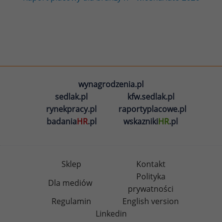
wynagrodzenia.pl
sedlak.pl
kfw.sedlak.pl
rynekpracy.pl
raportyplacowe.pl
badania
HR
.pl
wskazniki
HR
.pl
Sklep
Kontakt
Polityka
Dla mediów
prywatności
Regulamin
English version
Linkedin