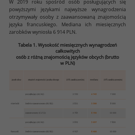
W 2019 roku spośród osób posługujących się
powyższymi językami najwyższe wynagrodzenia
otrzymywały osoby z zaawansowaną znajomością
języka francuskiego. Mediana ich miesięcznych
zarobków wyniosła 6 914 PLN.
Tabela 1. Wysokość miesięcznych wynagrodzeń
całkowitych
osób z różną znajomością języków obcych (brutto
w PLN)
język obcy
stopień znajomości języka obcego
25% zarabia poniżej
mediana
25% zarabia powyżej
początkujący (A1/A2)
3 550
4 745
7 000
niemiecki
średnio-zaawansowany (B1/B2)
3 831
5 500
8 000
zaawansowany (C1/C2)
4 785
6 700
10 000
początkujący (A1/A2)
3 892
5 097
7 800
francuski
średnio-zaawansowany (B1/B2)
4 927
6 400
10 000