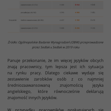
zaawansowany (C1/C2)
5 300
6 914
9 848
początkujący (A1/A2)
3 593
4 900
7 081
hiszpański
średnio-zaawansowany (B1/B2)
4 457
5 769
8 476
zaawansowany (C1/C2)
5 000
6 450
9 150
Źródło: Ogólnopolskie Badanie Wynagrodzeń (OBW) przeprowadzone
przez Sedlak
Sedlak w 2019 roku
&
Panuje przekonanie, że im więcej języków obcych
znają pracownicy, tym lepsza jest ich sytuacja
na rynku pracy. Dlatego ciekawe wydaje się
zestawienie zarobków osób z co najmniej
średniozaawansowaną znajomością języka
angielskiego, które równocześnie deklarują
znajomość innych języków.
W przypadku pracowników posługujących się