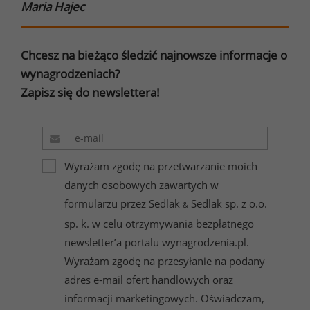
Maria Hajec
https://www.europelanguagejobs.com/blog/worki
europe-most-demanded-countries-
Chcesz na bieżąco śledzić najnowsze informacje o
languages-sectors
wynagrodzeniach?
Zapisz się do newslettera!
Wyrażam zgodę na przetwarzanie moich
danych osobowych zawartych w
formularzu przez Sedlak
Sedlak sp. z o.o.
&
sp. k. w celu otrzymywania bezpłatnego
newsletter’a portalu wynagrodzenia.pl.
Wyrażam zgodę na przesyłanie na podany
adres e-mail ofert handlowych oraz
informacji marketingowych. Oświadczam,