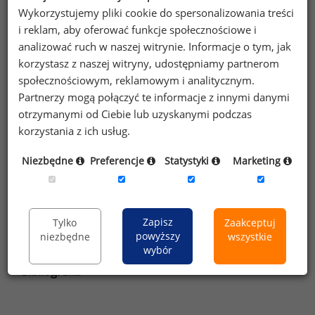
zatrudnionych w firmach prywatnych.
Wykorzystujemy pliki cookie do spersonalizowania treści
i reklam, aby oferować funkcje społecznościowe i
Powyższy artykuł zawiera jedynie wybrane dane
analizować ruch w naszej witrynie. Informacje o tym, jak
spośród tych, które posiadamy.
korzystasz z naszej witryny, udostępniamy partnerom
Jeśli są Państwo zainteresowani szczegółowym
społecznościowym, reklamowym i analitycznym.
raportem na temat wynagrodzeń
Partnerzy mogą połączyć te informacje z innymi danymi
zapraszamy do
kontaktu
.
otrzymanymi od Ciebie lub uzyskanymi podczas
korzystania z ich usług.
Niezbędne
Preferencje
Statystyki
Marketing
Zapraszamy do uczestnictwa w tegorocznej edycji
Ogólnopolskiego Badania Wynagrodzeń.
Ankietę do badania można znaleźć
tutaj
.
Zapisz
Tylko
Zaakceptuj
powyższy
niezbędne
wszystkie
wybór
Bibliografia