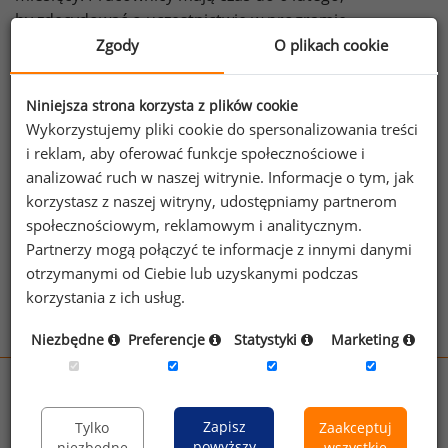
by zdecydować o uczestnictwie w programie.
Propozycja ma na celu oszczędności rzędu
Zgody
O plikach cookie
100 miliardów USD, ale spotkała się z krytyką ze strony
związków zawodowych i polityków, którzy obawiają się
Niniejsza strona korzysta z plików cookie
negatywnych konsekwencji tej decyzji.
Wykorzystujemy pliki cookie do spersonalizowania treści
źródło: https://www.bbc.com
i reklam, aby oferować funkcje społecznościowe i
analizować ruch w naszej witrynie. Informacje o tym, jak
korzystasz z naszej witryny, udostępniamy partnerom
Zobacz więcej wiadomości
Zobacz więcej
społecznościowym, reklamowym i analitycznym.
ciekawostek
Partnerzy mogą połączyć te informacje z innymi danymi
otrzymanymi od Ciebie lub uzyskanymi podczas
korzystania z ich usług.
Niezbędne
Preferencje
Statystyki
Marketing
wynagrodzenia.pl
sedlak.pl
kfw.sedlak.pl
Zapisz
Tylko
Zaakceptuj
rynekpracy.pl
raportyplacowe.pl
powyższy
niezbędne
wszystkie