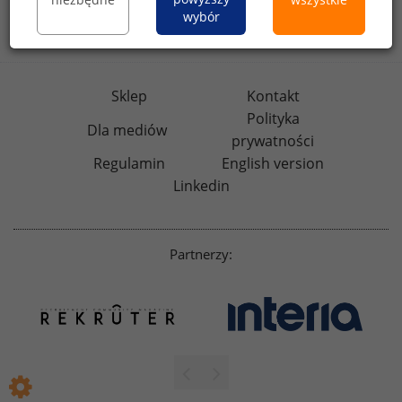
wybór
badania
HR
.pl
wskazniki
HR
.pl
Sklep
Kontakt
Polityka
Dla mediów
prywatności
Regulamin
English version
Linkedin
Partnerzy: