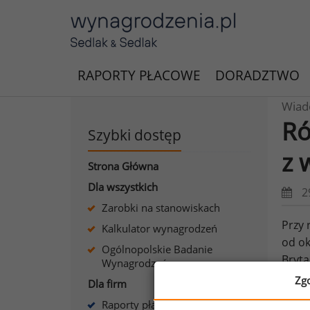
RAPORTY PŁACOWE
DORADZTWO
Wiad
Ró
Szybki dostęp
z 
Strona Główna
Dla wszystkich
2
Zarobki na stanowiskach
Przy 
Kalkulator wynagrodzeń
od ok
Ogólnopolskie Badanie
Bryta
Wynagrodzeń
tys. 
Zg
Dla firm
źródł
Raporty płacowe dla firm