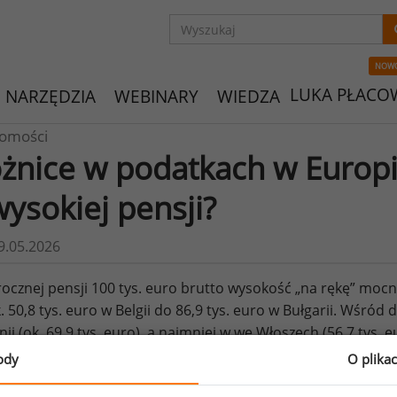
NOW
LUKA PŁACO
NARZĘDZIA
WEBINARY
WIEDZA
omości
żnice w podatkach w Europie.
wysokiej pensji?
9.05.2026
rocznej pensji 100 tys. euro brutto wysokość „na rękę” mocn
. 50,8 tys. euro w Belgii do 86,9 tys. euro w Bułgarii. Wśród
nii (ok. 69,9 tys. euro), a najmniej w we Włoszech (56,7 tys. 
euro netto.
ody
O plika
o: https://www.euronews.com