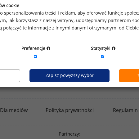
ków cookie
o spersonalizowania treści i reklam, aby oferować funkcje społe
Zobacz więcej wiadomości
Zobac
o tym, jak korzystasz z naszej witryny, udostępniamy partnerom
gą połączyć te informacje z innymi danymi otrzymanymi od Ciebi
Preferencje
Statystyki
Zapisz powyższy wybór
kfw.sedlak.pl
rynekpracy.pl
raportyplacowe.p
Dla mediów
Polityka prywatności
Regulamin
Partnerzy: