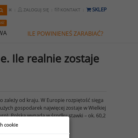
SKLEP
ZALOGUJ SIĘ
KONTAKT
OŚĆ
WA
ILE POWINIENEŚ ZARABIAĆ?
 Ile realnie zostaje
o zależy od kraju. W Europie rozpiętość sięga
 dużych gospodarek najwięcej zostaje w Wielkiej
euro). Polska wypada w środku stawki – ok. 60,2
ch cookie