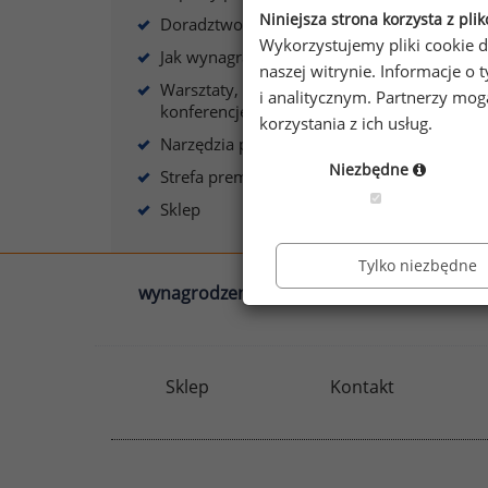
Niniejsza strona korzysta z pli
Doradztwo płacowe
Wykorzystujemy pliki cookie d
Jak wynagradzać?
naszej witrynie. Informacje 
Warsztaty, szkolenia,
i analitycznym. Partnerzy mo
konferencje
korzystania z ich usług.
Narzędzia płacowe
Niezbędne
Strefa premium
Sklep
Tylko niezbędne
wynagrodzenia.pl
sedlak.pl
Sklep
Kontakt