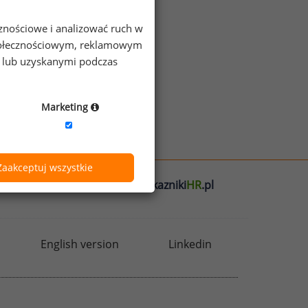
cznościowe i analizować ruch w
z więcej ciekawostek
 społecznościowym, reklamowym
e lub uzyskanymi podczas
Marketing
Zaakceptuj wszystkie
l
badania
HR
.pl
wskazniki
HR
.pl
English version
Linkedin