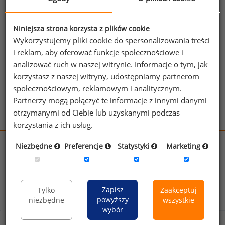
prawa pracy z uwzględnieniem zasady, że akty prawne
niższego rzędu nie mogą stać w sprzeczności z aktami
Niniejsza strona korzysta z plików cookie
prawnymi wyższego rzędu.
Wykorzystujemy pliki cookie do spersonalizowania treści
i reklam, aby oferować funkcje społecznościowe i
Patrz też:
Prawo pracy
,
Regulamin wynagradzania
,
analizować ruch w naszej witrynie. Informacje o tym, jak
Sposób wypłaty wynagrodzenia
korzystasz z naszej witryny, udostępniamy partnerom
Zobacz więcej haseł
społecznościowym, reklamowym i analitycznym.
Partnerzy mogą połączyć te informacje z innymi danymi
otrzymanymi od Ciebie lub uzyskanymi podczas
korzystania z ich usług.
Niezbędne
Preferencje
Statystyki
Marketing
wynagrodzenia.pl
sedlak.pl
kfw.sedlak.pl
rynekpracy.pl
raportyplacowe.pl
badania
HR
.pl
wskazniki
HR
.pl
Zapisz
Tylko
Zaakceptuj
powyższy
niezbędne
wszystkie
wybór