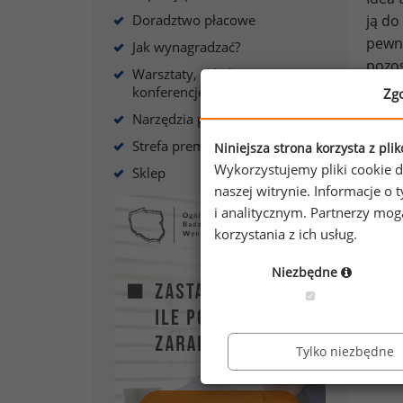
Doradztwo płacowe
ją do
pewną
Jak wynagradzać?
pozos
Warsztaty, szkolenia,
zależ
konferencje
Zg
je po
Narzędzia płacowe
zakum
Strefa premium
Niniejsza strona korzysta z pli
warto
Wykorzystujemy pliki cookie d
Sklep
na ra
naszej witrynie. Informacje 
(odpo
i analitycznym. Partnerzy mo
właści
korzystania z ich usług.
Niezbędne
Tylko niezbędne