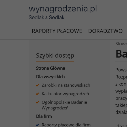
RAPORTY PŁACOWE
DORADZTWO
Słow
Ba
Szybki dostęp
Strona Główna
Pows
Dla wszystkich
Rozpr
z kon
Zarobki na stanowiskach
wypła
Kalkulator wynagrodzeń
pracy
Ogólnopolskie Badanie
takie
Wynagrodzeń
dział
Dla firm
Raporty płacowe dla firm
Idea 