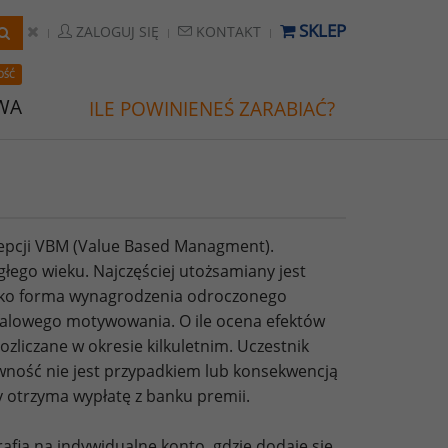
SKLEP
ZALOGUJ SIĘ
KONTAKT
OŚĆ
WA
ILE POWINIENEŚ ZARABIAĆ?
epcji VBM (Value Based Managment).
łego wieku. Najczęściej utożsamiany jest
jako forma wynagrodzenia odroczonego
ofalowego motywowania. O ile ocena efektów
ozliczane w okresie kilkuletnim. Uczestnik
wność nie jest przypadkiem lub konsekwencją
 otrzyma wypłatę z banku premii.
afia na indywidualne konto, gdzie dodaje się