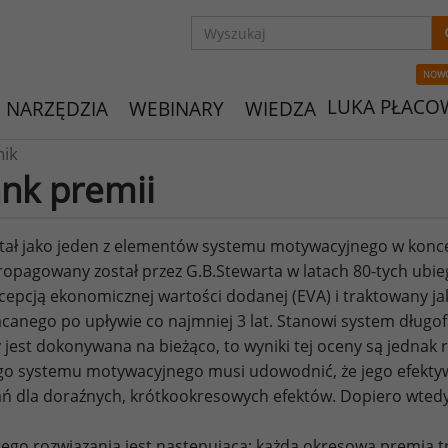
NOW
LUKA PŁACO
NARZĘDZIA
WEBINARY
WIEDZA
nik
nk premii
tał jako jeden z elementów systemu motywacyjnego w konc
opagowany został przez G.B.Stewarta w latach 80-tych ubieg
cepcją ekonomicznej wartości dodanej (EVA) i traktowany 
canego po upływie co najmniej 3 lat. Stanowi system dług
 jest dokonywana na bieżąco, to wyniki tej oceny są jednak r
go systemu motywacyjnego musi udowodnić, że jego efekty
ań dla doraźnych, krótkookresowych efektów. Dopiero wtedy
tego rozwiązania jest następująca: każda okresowa premia tr