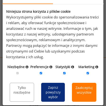
Jeżeli posiadasz dostęp, do pełnego raportu
jednego z powyższych stanowisk możesz za
jego pomocą sprawdzić raporty dla
Niniejsza strona korzysta z plików cookie
Wykorzystujemy pliki cookie do spersonalizowania treści
pozostałych.
i reklam, aby oferować funkcje społecznościowe i
Wykorzystaj kod
analizować ruch w naszej witrynie. Informacje o tym, jak
korzystasz z naszej witryny, udostępniamy partnerom
Aby otrzymać darmowy kod dostępu weź udział
społecznościowym, reklamowym i analitycznym.
w
Ogólnopolskim Badaniu Wynagrodzeń
.
Partnerzy mogą połączyć te informacje z innymi danymi
otrzymanymi od Ciebie lub uzyskanymi podczas
korzystania z ich usług.
wynagrodzenia.pl
Niezbędne
Preferencje
Statystyki
Marketing
sedlak.pl
kfw.sedlak.pl
rynekpracy.pl
raportyplacowe.pl
badania
HR
.pl
wskazniki
HR
.pl
Zapisz
Tylko
Zaakceptuj
powyższy
niezbędne
wszystkie
wybór
Sklep
Kontakt