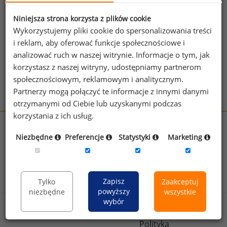
jednego z powyższych stanowisk możesz za
jego pomocą sprawdzić raporty dla
Niniejsza strona korzysta z plików cookie
pozostałych.
Wykorzystujemy pliki cookie do spersonalizowania treści
i reklam, aby oferować funkcje społecznościowe i
Wykorzystaj kod
analizować ruch w naszej witrynie. Informacje o tym, jak
korzystasz z naszej witryny, udostępniamy partnerom
Aby otrzymać darmowy kod dostępu weź udział
społecznościowym, reklamowym i analitycznym.
w
Ogólnopolskim Badaniu Wynagrodzeń
.
Partnerzy mogą połączyć te informacje z innymi danymi
otrzymanymi od Ciebie lub uzyskanymi podczas
korzystania z ich usług.
wynagrodzenia.pl
Niezbędne
Preferencje
Statystyki
Marketing
sedlak.pl
kfw.sedlak.pl
rynekpracy.pl
raportyplacowe.pl
badania
HR
.pl
wskazniki
HR
.pl
Zapisz
Tylko
Zaakceptuj
powyższy
niezbędne
wszystkie
wybór
Sklep
Kontakt
Polityka