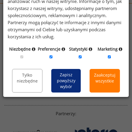
analizować ruch w naszej witrynie. Informacje o tym, jak
korzystasz z naszej witryny, udostępniamy partnerom
wynagrodzenia.pl
społecznościowym, reklamowym i analitycznym.
sedlak.pl
kfw.sedlak.pl
Partnerzy mogą połączyć te informacje z innymi danymi
rynekpracy.pl
raportyplacowe.pl
otrzymanymi od Ciebie lub uzyskanymi podczas
badania
HR
.pl
wskazniki
HR
.pl
korzystania z ich usług.
Niezbędne
Preferencje
Statystyki
Marketing
Sklep
Kontakt
Polityka
Dla mediów
Zapisz
Tylko
Zaakceptuj
prywatności
powyższy
niezbędne
wszystkie
Regulamin
English version
wybór
Linkedin
Partnerzy: