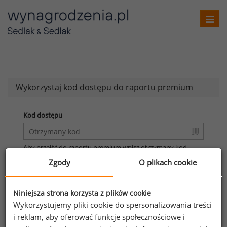
Toggl
navig
Wykorzystaj kod dostępu do raportu premium
Kod dostępu
Aby przejść do raportu premium wpisz otrzymany kod.
Zgody
O plikach cookie
Wykorzystaj kod
Aby otrzymać darmowy kod dostępu weź udział
Niniejsza strona korzysta z plików cookie
w
Ogólnopolskim Badaniu Wynagrodzeń
.
Wykorzystujemy pliki cookie do spersonalizowania treści
i reklam, aby oferować funkcje społecznościowe i