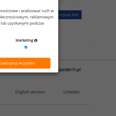
cznościowe i analizować ruch w
Wykorzystaj kod
 społecznościowym, reklamowym
e lub uzyskanymi podczas
skim Badaniu Wynagrodzeń
.
Marketing
Zaakceptuj wszystkie
l
badania
HR
.pl
wskazniki
HR
.pl
English version
Linkedin