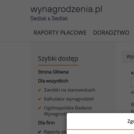
RAPORTY PŁACOWE
DORADZTWO
Wyk
Szybki dostęp
Strona Główna
K
Dla wszystkich
Zarobki na stanowiskach
A
Kalkulator wynagrodzeń
R
Ogólnopolskie Badanie
f
Wynagrodzeń
c
Zg
Dla firm
Raporty płacowe dla firm
J