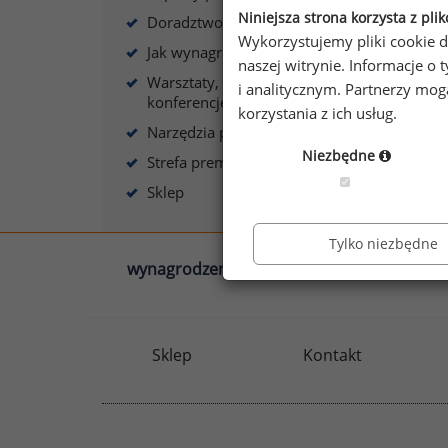
s
Niniejsza strona korzysta z pli
Doradztwo płacowe
Wykorzystujemy pliki cookie d
Jak wynagradzać?
naszej witrynie. Informacje 
Warsztaty, szkolenia,
i analitycznym. Partnerzy mo
konferencje
korzystania z ich usług.
A
Narzędzia płacowe
Niezbędne
Strefa premium
Sklep
Tylko niezbędne
wynagrodzenia.pl
sedlak.pl
Sklep
Kontakt