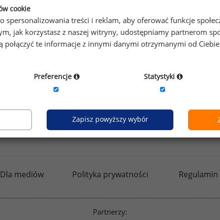
prawdzić raporty dla pozostałych.
ków cookie
o spersonalizowania treści i reklam, aby oferować funkcje społe
o tym, jak korzystasz z naszej witryny, udostępniamy partnerom
gą połączyć te informacje z innymi danymi otrzymanymi od Ciebi
by otrzymać darmowy kod dostępu weź udział w
Ogólnopol
Preferencje
Statystyki
Zapisz powyższy wybór
kfw.sedlak.pl
rynekpracy.pl
raportyplacowe.p
Dla mediów
Polityka prywatności
Regulamin
Partnerzy: