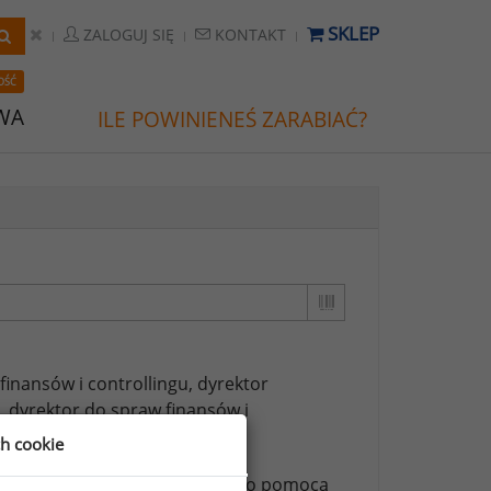
SKLEP
ZALOGUJ SIĘ
KONTAKT
OŚĆ
WA
ILE POWINIENEŚ ZARABIAĆ?
 finansów i controllingu,
dyrektor
,
dyrektor do spraw finansów i
ch cookie
ższych stanowisk możesz za jego pomocą