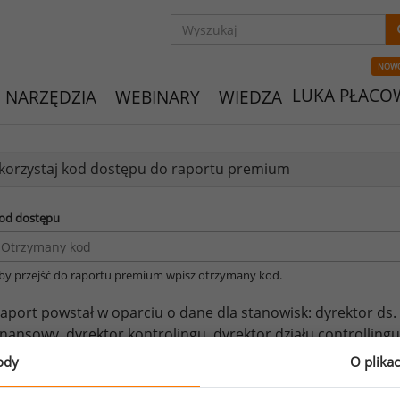
NOW
LUKA PŁACO
NARZĘDZIA
WEBINARY
WIEDZA
orzystaj kod dostępu do raportu premium
od dostępu
by przejść do raportu premium wpisz otrzymany kod.
aport powstał w oparciu o dane dla stanowisk:
dyrektor ds.
inansowy,
dyrektor kontrolingu,
dyrektor działu controllingu
ontrollingu.
ody
O plika
eżeli posiadasz dostęp, do pełnego raportu jednego z powy