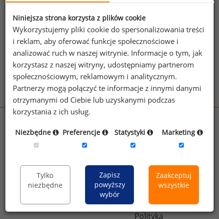
jednego z powyższych stanowisk możesz za
jego pomocą sprawdzić raporty dla
Niniejsza strona korzysta z plików cookie
pozostałych.
Wykorzystujemy pliki cookie do spersonalizowania treści
i reklam, aby oferować funkcje społecznościowe i
Wykorzystaj kod
analizować ruch w naszej witrynie. Informacje o tym, jak
korzystasz z naszej witryny, udostępniamy partnerom
Aby otrzymać darmowy kod dostępu weź udział
społecznościowym, reklamowym i analitycznym.
w
Ogólnopolskim Badaniu Wynagrodzeń
.
Partnerzy mogą połączyć te informacje z innymi danymi
otrzymanymi od Ciebie lub uzyskanymi podczas
korzystania z ich usług.
wynagrodzenia.pl
Niezbędne
Preferencje
Statystyki
Marketing
sedlak.pl
kfw.sedlak.pl
rynekpracy.pl
raportyplacowe.pl
badania
HR
.pl
wskazniki
HR
.pl
Zapisz
Tylko
Zaakceptuj
powyższy
niezbędne
wszystkie
wybór
Sklep
Kontakt
Polityka