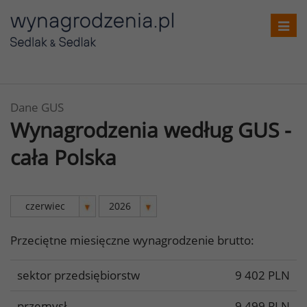
Toggl
navig
Dane GUS
Wynagrodzenia według GUS -
cała Polska
Przeciętne miesięczne wynagrodzenie brutto:
sektor przedsiębiorstw
9 402 PLN
przemysł
9 499 PLN