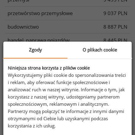
przetwórstwo przemysłowe
9 037 PLN
budownictwo
8 887 PLN
handel, naprawa pojazdów
8 445 PLN
samochodowych
Zgody
O plikach cookie
transport i gospodarka
9 070 PLN
magazynowa
Niniejsza strona korzysta z plików cookie
Wykorzystujemy pliki cookie do spersonalizowania treści
zakwaterowanie i gastronomia
6 802 PLN
i reklam, aby oferować funkcje społecznościowe i
analizować ruch w naszej witrynie. Informacje o tym, jak
informacja i komunikacja
15 156 PLN
korzystasz z naszej witryny, udostępniamy partnerom
społecznościowym, reklamowym i analitycznym.
obsługa rynku nieruchomości
9 561 PLN
Partnerzy mogą połączyć te informacje z innymi danymi
otrzymanymi od Ciebie lub uzyskanymi podczas
administrowanie i działalność
7 355 PLN
korzystania z ich usług.
wspierająca