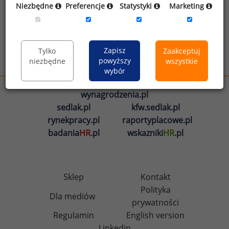
Niezbędne
Preferencje
Statystyki
Marketing
Zapisz
Tylko
Zaakceptuj
powyższy
niezbędne
wszystkie
Zobacz więcej danych z innych województw
wybór
wynagrodzenia.pl
sedlak.pl
kfw.sedlak.pl
rynekpracy.pl
raportyplacowe.pl
badania
HR
.pl
wskazniki
HR
.pl
Sklep
Kontakt
Polityka
Dla mediów
prywatności
Regulamin
English version
Linkedin