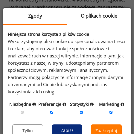
wybranej branży czy grupie zawodowej zapraszamy
do złożenia
zamówienia
.
Zgody
O plikach cookie
Niniejsza strona korzysta z plików cookie
Informacje o badaniu:
W 2018 roku
Wykorzystujemy pliki cookie do spersonalizowania treści
w Ogólnopolskim Badaniu Wynagrodzeń
i reklam, aby oferować funkcje społecznościowe i
uczestniczyło 101 860 osób. 60% uczestników
analizować ruch w naszej witrynie. Informacje o tym, jak
badania to osoby powyżej 30 roku życia, 70%
korzystasz z naszej witryny, udostępniamy partnerom
ma wykształcenie wyższe. 47% respondentów
społecznościowym, reklamowym i analitycznym.
pracuje w przedsiębiorstwach w których
Partnerzy mogą połączyć te informacje z innymi danymi
zatrudnionych jest powyżej 250 osób, z kolei 66%
otrzymanymi od Ciebie lub uzyskanymi podczas
pracuje w firmach z przewagą kapitału polskiego
korzystania z ich usług.
(powyżej 50%).
Niezbędne
Preferencje
Statystyki
Marketing
Wyjaśnienie terminów użytych w artykule:
wynagrodzenie całkowite
– miesięczne
Zapisz
Tylko
Zaakceptuj