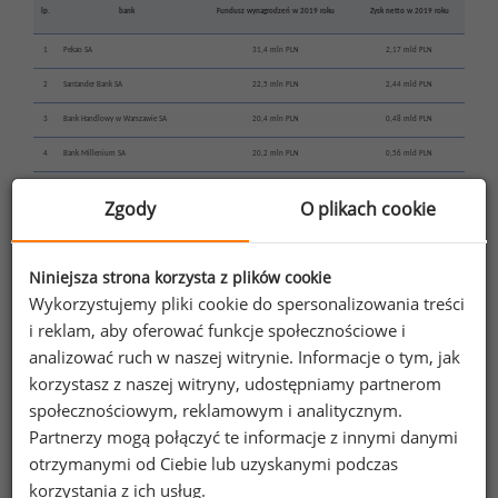
lp.
bank
Fundusz wynagrodzeń w 2019 roku
Zysk netto w 2019 roku
1
Pekao SA
31,4 mln PLN
2,17 mld PLN
2
Santander Bank SA
22,5 mln PLN
2,44 mld PLN
3
Bank Handlowy w Warszawie SA
20,4 mln PLN
0,48 mld PLN
4
Bank Millenium SA
20,2 mln PLN
0,56 mld PLN
5
mBank SA
19,8 mln PLN
1,01 mld PLN
Zgody
O plikach cookie
Źródło: Raport Sedlak
Sedlak „Wynagrodzenia członków zarządów
&
Niniejsza strona korzysta z plików cookie
banków w 2019 roku”
Wykorzystujemy pliki cookie do spersonalizowania treści
i reklam, aby oferować funkcje społecznościowe i
analizować ruch w naszej witrynie. Informacje o tym, jak
Prezentowane powyżej informacje to tylko wybrane
korzystasz z naszej witryny, udostępniamy partnerom
dane pochodzące z pełnej wersji raportu Sedlak
&
społecznościowym, reklamowym i analitycznym.
Sedlak „Wynagrodzeń członków zarządów banków
Partnerzy mogą połączyć te informacje z innymi danymi
w 2019 roku”. W raporcie znajdą Państwo
otrzymanymi od Ciebie lub uzyskanymi podczas
informacje dotyczące wynagrodzeń w zależności
korzystania z ich usług.