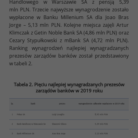
Handlowego w Warszawie SA z pensją 5,39
mln PLN. Trzecie najwyższe wynagrodzenie zostało
wypłacone w Banku Millenium SA dla Joao Bras
Jorge – 5,13 mln PLN. Kolejne miejsca zajęli Artur
Klimczak z Getin Noble Bank SA (4,86 mln PLN) oraz
Cezary Stypułkowski z mBank SA (4,72 mln PLN).
Ranking wynagrodzeń najlepiej wynagradzanych
prezesów zarządów banków został przedstawiony
w tabeli 2.
Tabela 2. Pięciu najlepiej wynagradzanych prezesów
zarządów banków w 2019 roku
lp.
bank
prezes
wynagrodzenie całkowite wypłacone w 2019 roku
1
Pekao SA
Luigi Lovaglio
8,95 mln PLN
2
Bank Handlowy w Warszawie SA
Sławomir Sikora
5,39 mln PLN
3
Bank Millenium SA
Joao Bras Jorge
5,13 mln PLN