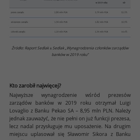
w 2019 roku
rdr
prezes zarządu
2,86 mln PLN
3,79 mln PLN
32,5%
wiceprezes zarządu
1,56 mln PLN
1,82 mln PLN
16,5%
członek zarządu
1,35 mln PLN
1,54 mln PLN
14,4%
Źródło: Raport Sedlak
Sedlak „Wynagrodzenia członków zarządów
&
banków w 2019 roku”
Kto zarobił najwięcej?
Najwyższe wynagrodzenie wśród prezesów
zarządów banków w 2019 roku otrzymał Luigi
Lovaglio z Banku Pekao SA – 8,95 mln PLN. Należy
jednak zauważyć, że nie pełni on już funkcji prezesa,
lecz nadal przysługuje mu uposażenie. Na drugim
miejscu uplasował się Sławomir Sikora z Banku