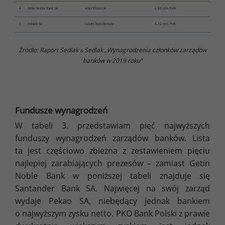
4
Getin Noble Bank SA
Artur Klimczak
4,86 mln PLN
5
mBank SA
Cezary Stypułkowski
4,72 mln PLN
Źródło: Raport Sedlak
Sedlak „Wynagrodzenia członków zarządów
&
banków w 2019 roku”
Fundusze wynagrodzeń
W tabeli 3. przedstawiam pięć najwyższych
funduszy wynagrodzeń zarządów banków. Lista
ta jest częściowo zbieżna z zestawieniem pięciu
najlepiej zarabiających prezesów – zamiast Getin
Noble Bank w poniższej tabeli znajduje się
Santander Bank SA. Najwięcej na swój zarząd
wydaje Pekao SA, niebędący jednak bankiem
o najwyższym zysku netto. PKO Bank Polski z prawie