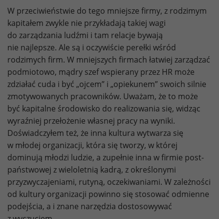
W przeciwieństwie do tego mniejsze firmy, z rodzimym
kapitałem zwykle nie przykładają takiej wagi
do zarządzania ludźmi i tam relacje bywają
nie najlepsze. Ale są i oczywiście perełki wśród
rodzimych firm. W mniejszych firmach łatwiej zarządzać
podmiotowo, mądry szef wspierany przez HR może
zdziałać cuda i być „ojcem” i „opiekunem” swoich silnie
zmotywowanych pracowników. Uważam, że to może
być kapitalne środowisko do realizowania się, widząc
wyraźniej przełożenie własnej pracy na wyniki.
Doświadczyłem też, że inna kultura wytwarza się
w młodej organizacji, która się tworzy, w której
dominują młodzi ludzie, a zupełnie inna w firmie post-
państwowej z wieloletnią kadrą, z określonymi
przyzwyczajeniami, rutyną, oczekiwaniami. W zależności
od kultury organizacji powinno się stosować odmienne
podejścia, a i znane narzędzia dostosowywać
z wyczuciem.