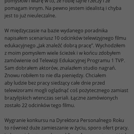
pomysłów i wiarę w to, że robię fajne rzeczy i że
pomagam innym. Na pewno jestem idealistą i chyba
jest to już nieuleczalne.
W międzyczasie na bazie wydanego poradnika
napisałem scenariusz 10 odcinków telewizyjnego filmu
edukacyjnego „Jak znaleźć dobrą pracę”. Wychodziłem
z moim pomysłem wiele ścieżek i w końcu zdobyłem
zamówienie od Telewizji Edukacyjnej Programu 1 TVP.
Sam dobrałem aktorów, znalazłem studio nagrań.
Znowu robiłem to nie dla pieniędzy. Chciałem
aby ludzie bez pracy siedzący całe dnie przed
telewizorami mogli oglądnąć coś pożytecznego zamiast
brazylijskich wtenczas seriali. Łączne zamówionych
zostało 22 odcinków tego filmu.
Wygranie konkursu na Dyrektora Personalnego Roku
to również duże zamieszanie w życiu, sporo ofert pracy.