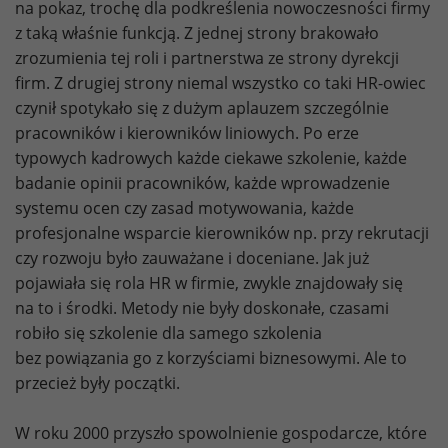
na pokaz, trochę dla podkreślenia nowoczesności firmy
z taką właśnie funkcją. Z jednej strony brakowało
zrozumienia tej roli i partnerstwa ze strony dyrekcji
firm. Z drugiej strony niemal wszystko co taki HR-owiec
czynił spotykało się z dużym aplauzem szczególnie
pracowników i kierowników liniowych. Po erze
typowych kadrowych każde ciekawe szkolenie, każde
badanie opinii pracowników, każde wprowadzenie
systemu ocen czy zasad motywowania, każde
profesjonalne wsparcie kierowników np. przy rekrutacji
czy rozwoju było zauważane i doceniane. Jak już
pojawiała się rola HR w firmie, zwykle znajdowały się
na to i środki. Metody nie były doskonałe, czasami
robiło się szkolenie dla samego szkolenia
bez powiązania go z korzyściami biznesowymi. Ale to
przecież były początki.
W roku 2000 przyszło spowolnienie gospodarcze, które