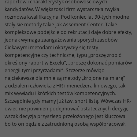
raportów i charakterystyk osobowościowych
kandydatów. W większości firm wystarczała zwykła
rozmowa kwalifikacyjna. Pod koniec lat 90-tych modne
stały się metody takie jak Assement Center. Takie
kompleksowe podejście do rekrutacji daje dobre efekty,
jednak wymaga zaangażowania sporych zasobów.
Ciekawymi metodami okazywały się testy
kompetencyjne czy techniczne, typu „proszę zrobić
określony raport w Excelu”, „proszę dokonać pomiarów
energii tymi przyrządami”. Szczerze mówiąc
najciekawsze dla mnie są metody „krojone na miarę”
z udziałem człowieka z HR i menedżera liniowego, taki
mix wywiadu i krótkich testów kompetencyjnych.
Szczególnie gdy mamy już tzw. short listę. Wówczas HR-
owiec nie powinien podejmować ostatecznych decyzji,
wszak decyzja przyszłego przełożonego jest kluczowa
bo to on będzie z zatrudnioną osobą współpracował.