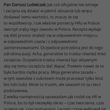
Pan Dariusz Ludwiczak:
Jak coś oficjalnie nie istnieje
i zaczyna się działać w jakimś obszarze lub wręcz
dodawać temu wartości, to znaczy że się
to współtworzy. I tak właśnie pionierzy HRu w Polsce
tworzyli zręby tego zawodu w Polsce. Recepta wydaje
się dziś prosta: znaleźć się w odpowiednim miejscu,
w odpowiednim czasie i z odpowiednimi
zainteresowaniami. Oczywiście potrzebna jest do tego
odrobina pasji. Acha, generalnie to trzeba również mieć
szczęście. Oczywiście trzeba również być aktywnym
aby się temu szczęściu dać złapać. Powiem nawet że to
była bardzo ciężka praca. Moja generalna zasada –
w tym zawodzie z sukcesem może pracować tylko ktoś
kto lubi ludzi. Może to truizm, ale uważam to za rzecz
podstawową.
Z wielką namiętnością opowiadam jak rodził się HR w
Polsce, bo to był niezwykły okres – czas tworzenia, czas
uczenia się, czas pomagania. I w tym czasie wykluwał się