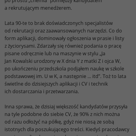
po prostu „chemia” pomiędzy kandydatem
a rekrutującym menedżerem.
Lata 90-te to brak doświadczonych specjalistów
od rekrutacji oraz zaawansowanych narzędzi. Co do
form aplikacji, dominowały ogłoszenia w prasie i listy
z życiorysami. Zdarzały się również podania o pracę
pisane odręcznie lub na maszynie w stylu „Ja
Jan Kowalski urodzony w X dnia Y z matki Z i ojca W,
po ukończeniu przedszkola podjąłem naukę w szkole
podstawowej im. U w K, a następnie ... itd”. Toż to lata
świetlne do dzisiejszych aplikacji i CV i technik
ich dostarczania i przetwarzania.
Inna sprawa, że dzisiaj większość kandydatów przysyła
na tyle podobne do siebie CV, że 90% z nich można
od razu odłożyć na półkę, gdyż nie niosą ze sobą
istotnych dla poszukującego treści. Kiedyś pracodawcy