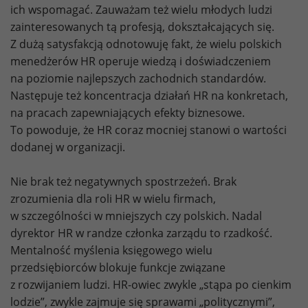
ich wspomagać. Zauważam też wielu młodych ludzi
zainteresowanych tą profesją, dokształcających się.
Z dużą satysfakcją odnotowuję fakt, że wielu polskich
menedżerów HR operuje wiedzą i doświadczeniem
na poziomie najlepszych zachodnich standardów.
Następuje też koncentracja działań HR na konkretach,
na pracach zapewniających efekty biznesowe.
To powoduje, że HR coraz mocniej stanowi o wartości
dodanej w organizacji.
Nie brak też negatywnych spostrzeżeń. Brak
zrozumienia dla roli HR w wielu firmach,
w szczególności w mniejszych czy polskich. Nadal
dyrektor HR w randze członka zarządu to rzadkość.
Mentalność myślenia księgowego wielu
przedsiębiorców blokuje funkcje związane
z rozwijaniem ludzi. HR-owiec zwykle „stąpa po cienkim
lodzie”, zwykle zajmuje się sprawami „politycznymi”,