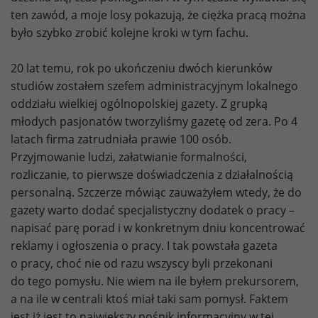
ten zawód, a moje losy pokazują, że ciężka pracą można
było szybko zrobić kolejne kroki w tym fachu.
20 lat temu, rok po ukończeniu dwóch kierunków
studiów zostałem szefem administracyjnym lokalnego
oddziału wielkiej ogólnopolskiej gazety. Z grupką
młodych pasjonatów tworzyliśmy gazetę od zera. Po 4
latach firma zatrudniała prawie 100 osób.
Przyjmowanie ludzi, załatwianie formalności,
rozliczanie, to pierwsze doświadczenia z działalnością
personalną. Szczerze mówiąc zauważyłem wtedy, że do
gazety warto dodać specjalistyczny dodatek o pracy –
napisać parę porad i w konkretnym dniu koncentrować
reklamy i ogłoszenia o pracy. I tak powstała gazeta
o pracy, choć nie od razu wszyscy byli przekonani
do tego pomysłu. Nie wiem na ile byłem prekursorem,
a na ile w centrali ktoś miał taki sam pomysł. Faktem
jest iż jest to największy nośnik informacyjny w tej