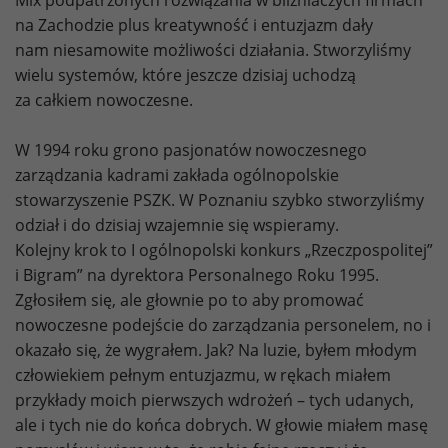
Mix podpatrzonych rozwiązania w bliźniaczych firmach
na Zachodzie plus kreatywność i entuzjazm dały
nam niesamowite możliwości działania. Stworzyliśmy
wielu systemów, które jeszcze dzisiaj uchodzą
za całkiem nowoczesne.
W 1994 roku grono pasjonatów nowoczesnego
zarządzania kadrami zakłada ogólnopolskie
stowarzyszenie PSZK. W Poznaniu szybko stworzyliśmy
odział i do dzisiaj wzajemnie się wspieramy.
Kolejny krok to I ogólnopolski konkurs „Rzeczpospolitej”
i Bigram” na dyrektora Personalnego Roku 1995.
Zgłosiłem się, ale głownie po to aby promować
nowoczesne podejście do zarządzania personelem, no i
okazało się, że wygrałem. Jak? Na luzie, byłem młodym
człowiekiem pełnym entuzjazmu, w rękach miałem
przykłady moich pierwszych wdrożeń – tych udanych,
ale i tych nie do końca dobrych. W głowie miałem masę