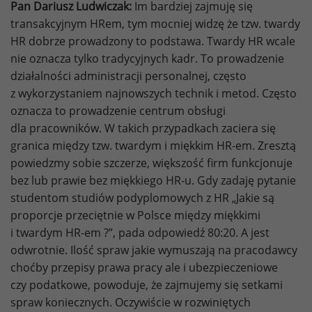
Pan Dariusz Ludwiczak:
Im bardziej zajmuję się
transakcyjnym HRem, tym mocniej widzę że tzw. twardy
HR dobrze prowadzony to podstawa. Twardy HR wcale
nie oznacza tylko tradycyjnych kadr. To prowadzenie
działalności administracji personalnej, często
z wykorzystaniem najnowszych technik i metod. Często
oznacza to prowadzenie centrum obsługi
dla pracowników. W takich przypadkach zaciera się
granica między tzw. twardym i miękkim HR-em. Zresztą
powiedzmy sobie szczerze, większość firm funkcjonuje
bez lub prawie bez miękkiego HR-u. Gdy zadaję pytanie
studentom studiów podyplomowych z HR „Jakie są
proporcje przeciętnie w Polsce między miękkimi
i twardym HR-em ?”, pada odpowiedź 80:20. A jest
odwrotnie. Ilość spraw jakie wymuszają na pracodawcy
choćby przepisy prawa pracy ale i ubezpieczeniowe
czy podatkowe, powoduje, że zajmujemy się setkami
spraw koniecznych. Oczywiście w rozwiniętych