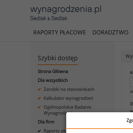
RAPORTY PŁACOWE
DORADZTWO
Wyk
Szybki dostęp
Strona Główna
K
Dla wszystkich
Zarobki na stanowiskach
A
Kalkulator wynagrodzeń
R
Ogólnopolskie Badanie
w
Wynagrodzeń
w
Zg
Dla firm
Raporty płacowe dla firm
J