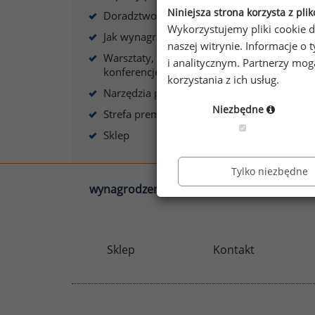
s
Niniejsza strona korzysta z pli
Doradztwo płacowe
Wykorzystujemy pliki cookie d
Jak wynagradzać?
naszej witrynie. Informacje 
Warsztaty, szkolenia,
i analitycznym. Partnerzy mo
konferencje
korzystania z ich usług.
A
Narzędzia płacowe
Niezbędne
Strefa premium
Sklep
Tylko niezbędne
wynagrodzenia.pl
sedlak.pl
Sklep
Kontakt