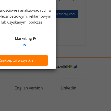
cznościowe i analizować ruch w
Wykorzystaj kod
 społecznościowym, reklamowym
e lub uzyskanymi podczas
skim Badaniu Wynagrodzeń
.
Marketing
Zaakceptuj wszystkie
l
badania
HR
.pl
wskazniki
HR
.pl
English version
Linkedin