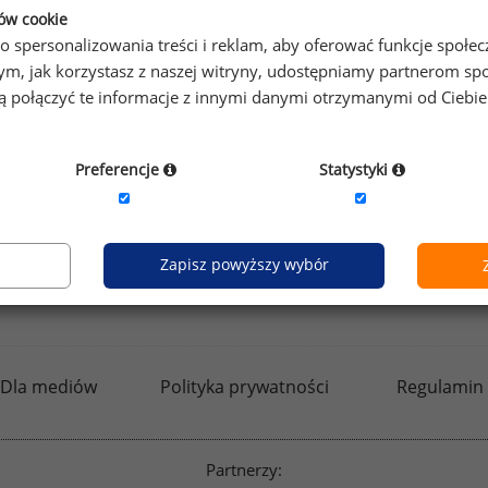
prawdzić raporty dla pozostałych.
ków cookie
o spersonalizowania treści i reklam, aby oferować funkcje społe
o tym, jak korzystasz z naszej witryny, udostępniamy partnerom
gą połączyć te informacje z innymi danymi otrzymanymi od Ciebi
by otrzymać darmowy kod dostępu weź udział w
Ogólnopol
Preferencje
Statystyki
Zapisz powyższy wybór
kfw.sedlak.pl
rynekpracy.pl
raportyplacowe.p
Dla mediów
Polityka prywatności
Regulamin
Partnerzy: