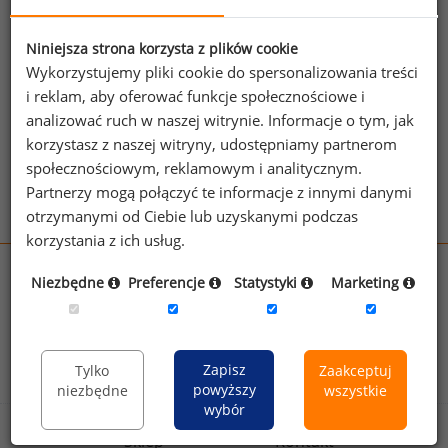
Jeżeli posiadasz dostęp, do pełnego raportu
jednego z powyższych stanowisk możesz za
jego pomocą sprawdzić raporty dla
Niniejsza strona korzysta z plików cookie
Wykorzystujemy pliki cookie do spersonalizowania treści
pozostałych.
i reklam, aby oferować funkcje społecznościowe i
Wykorzystaj kod
analizować ruch w naszej witrynie. Informacje o tym, jak
korzystasz z naszej witryny, udostępniamy partnerom
Aby otrzymać darmowy kod dostępu weź udział
społecznościowym, reklamowym i analitycznym.
w
Ogólnopolskim Badaniu Wynagrodzeń
.
Partnerzy mogą połączyć te informacje z innymi danymi
otrzymanymi od Ciebie lub uzyskanymi podczas
korzystania z ich usług.
wynagrodzenia.pl
Niezbędne
Preferencje
Statystyki
Marketing
sedlak.pl
kfw.sedlak.pl
rynekpracy.pl
raportyplacowe.pl
badania
HR
.pl
wskazniki
HR
.pl
Zapisz
Tylko
Zaakceptuj
powyższy
niezbędne
wszystkie
wybór
Sklep
Kontakt