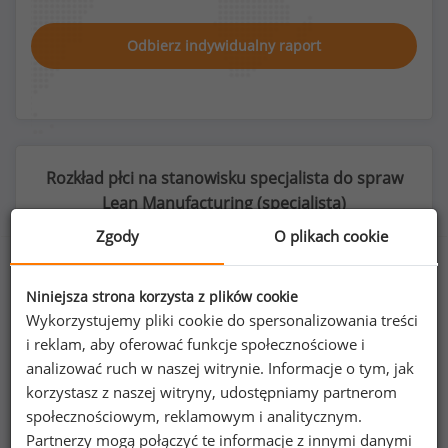
Odbierz indywidualny raport
Rozkład płci na stanowisku specjalista do spraw
Lean Manufacturing (
specjalista
)
Zgody
O plikach cookie
Niniejsza strona korzysta z plików cookie
48
%
52
%
Wykorzystujemy pliki cookie do spersonalizowania treści
i reklam, aby oferować funkcje społecznościowe i
analizować ruch w naszej witrynie. Informacje o tym, jak
korzystasz z naszej witryny, udostępniamy partnerom
społecznościowym, reklamowym i analitycznym.
Kobiety
Mężczyźni
59
65
Partnerzy mogą połączyć te informacje z innymi danymi