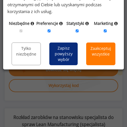
otrzymanymi od Ciebie lub uzyskanymi podczas
korzystania z ich usług.
Niezbędne
Preferencje
Statystyki
Marketing
Poszukujesz szczegółowych danych o
wynagrodzeniach
specjalistów do spraw Lean
Zapisz
Tylko
Zaakceptuj
Manufacturing
lub na innych stanowiskach?
powyższy
niezbędne
wszystkie
wybór
Dowiedz się więcej
Wykorzystaj kod
Rozkład zarobków na stanowisku specjalista do
spraw Lean Manufacturing (
specjalista
)