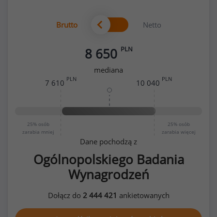
Brutto
Netto
PLN
8 650
mediana
PLN
PLN
7 610
10 040
25%
osób
25%
osób
zarabia mniej
zarabia więcej
Dane pochodzą z
Ogólnopolskiego Badania
Wynagrodzeń
Dołącz do
2 444 421
ankietowanych