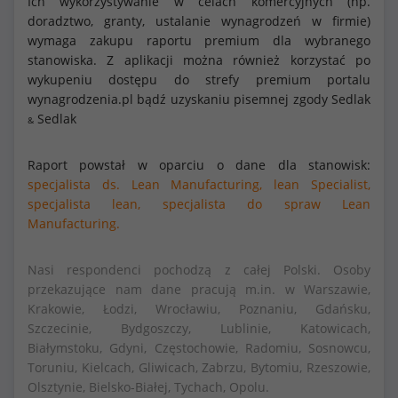
Ich wykorzystywanie w celach komercyjnych (np.
doradztwo, granty, ustalanie wynagrodzeń w firmie)
wymaga zakupu raportu premium dla wybranego
stanowiska. Z aplikacji można również korzystać po
wykupeniu dostępu do strefy premium portalu
wynagrodzenia.pl bądź uzyskaniu pisemnej zgody Sedlak
Sedlak
&
Raport powstał w oparciu o dane dla stanowisk:
specjalista ds. Lean Manufacturing,
lean Specialist,
specjalista lean,
specjalista do spraw Lean
Manufacturing.
Nasi respondenci pochodzą z całej Polski. Osoby
przekazujące nam dane pracują m.in. w Warszawie,
Krakowie, Łodzi, Wrocławiu, Poznaniu, Gdańsku,
Szczecinie, Bydgoszczy, Lublinie, Katowicach,
Białymstoku, Gdyni, Częstochowie, Radomiu, Sosnowcu,
Toruniu, Kielcach, Gliwicach, Zabrzu, Bytomiu, Rzeszowie,
Olsztynie, Bielsko-Białej, Tychach, Opolu.