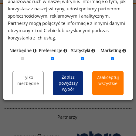
analizować ruch w naszej witrynie. Informacje o tym, jak
korzystasz z naszej witryny, udostępniamy partnerom
wynagrodzenia.pl
społecznościowym, reklamowym i analitycznym.
sedlak.pl
kfw.sedlak.pl
Partnerzy mogą połączyć te informacje z innymi danymi
rynekpracy.pl
raportyplacowe.pl
otrzymanymi od Ciebie lub uzyskanymi podczas
badania
HR
.pl
wskazniki
HR
.pl
korzystania z ich usług.
Niezbędne
Preferencje
Statystyki
Marketing
Sklep
Kontakt
Polityka
Dla mediów
Zapisz
Tylko
Zaakceptuj
prywatności
powyższy
niezbędne
wszystkie
Regulamin
English version
wybór
Linkedin
Partnerzy: