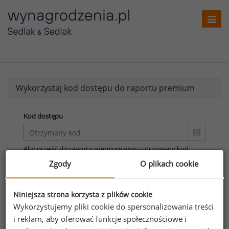
Toggl
navig
Wykorzystaj kod dostępu do raportu premium
Kod dostępu
Aby przejść do raportu premium wpisz otrzymany kod.
Zgody
O plikach cookie
Wykorzystaj kod
Aby otrzymać darmowy kod dostępu weź udział
Niniejsza strona korzysta z plików cookie
w
Ogólnopolskim Badaniu Wynagrodzeń
.
Wykorzystujemy pliki cookie do spersonalizowania treści
i reklam, aby oferować funkcje społecznościowe i