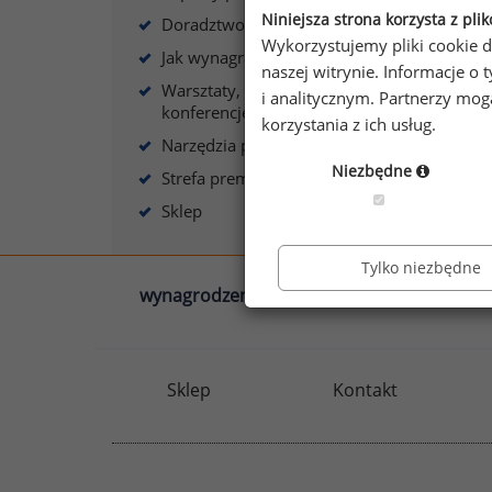
Niniejsza strona korzysta z pli
Doradztwo płacowe
Wykorzystujemy pliki cookie d
Jak wynagradzać?
naszej witrynie. Informacje 
A
Warsztaty, szkolenia,
i analitycznym. Partnerzy mo
konferencje
korzystania z ich usług.
Narzędzia płacowe
Niezbędne
Strefa premium
Sklep
Tylko niezbędne
wynagrodzenia.pl
sedlak.pl
Sklep
Kontakt