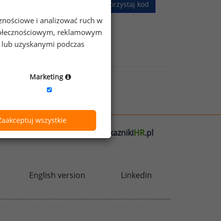
Wykorzystaj kod
cznościowe i analizować ruch w
 społecznościowym, reklamowym
skim Badaniu Wynagrodzeń
.
e lub uzyskanymi podczas
Marketing
Zaakceptuj wszystkie
l
badania
HR
.pl
wskazniki
HR
.pl
English version
Linkedin