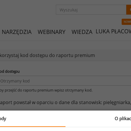
NOW
LUKA PŁACO
NARZĘDZIA
WEBINARY
WIEDZA
orzystaj kod dostępu do raportu premium
od dostępu
by przejść do raportu premium wpisz otrzymany kod.
aport powstał w oparciu o dane dla stanowisk:
pielęgniarka
eżeli posiadasz dostęp, do pełnego raportu jednego z powy
ody
O plika
prawdzić raporty dla pozostałych.