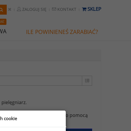
SKLEP
ZALOGUJ SIĘ
KONTAKT
OŚĆ
WA
ILE POWINIENEŚ ZARABIAĆ?
,
pielęgniarz.
ższych stanowisk możesz za jego pomocą
ch cookie