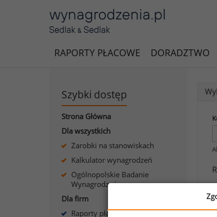
RAPORTY PŁACOWE
DORADZTWO
Wyk
Szybki dostęp
Strona Główna
K
Dla wszystkich
Zarobki na stanowiskach
A
Kalkulator wynagrodzeń
R
Ogólnopolskie Badanie
Wynagrodzeń
J
Zg
Dla firm
s
Raporty płacowe dla firm