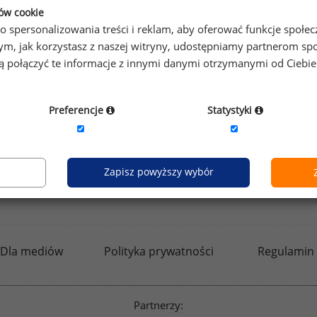
ków cookie
o spersonalizowania treści i reklam, aby oferować funkcje społe
o tym, jak korzystasz z naszej witryny, udostępniamy partnerom
by otrzymać darmowy kod dostępu weź udział w
Ogólnopol
gą połączyć te informacje z innymi danymi otrzymanymi od Ciebi
Preferencje
Statystyki
Zapisz powyższy wybór
kfw.sedlak.pl
rynekpracy.pl
raportyplacowe.p
Dla mediów
Polityka prywatności
Regulamin
Partnerzy: