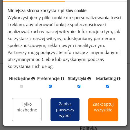
jednego z powyższych stanowisk możesz za
jego pomocą sprawdzić raporty dla
Niniejsza strona korzysta z plików cookie
pozostałych.
Wykorzystujemy pliki cookie do spersonalizowania treści
i reklam, aby oferować funkcje społecznościowe i
Wykorzystaj kod
analizować ruch w naszej witrynie. Informacje o tym, jak
korzystasz z naszej witryny, udostępniamy partnerom
Aby otrzymać darmowy kod dostępu weź udział
społecznościowym, reklamowym i analitycznym.
w
Ogólnopolskim Badaniu Wynagrodzeń
.
Partnerzy mogą połączyć te informacje z innymi danymi
otrzymanymi od Ciebie lub uzyskanymi podczas
korzystania z ich usług.
wynagrodzenia.pl
Niezbędne
Preferencje
Statystyki
Marketing
sedlak.pl
kfw.sedlak.pl
rynekpracy.pl
raportyplacowe.pl
badania
HR
.pl
wskazniki
HR
.pl
Zapisz
Tylko
Zaakceptuj
powyższy
niezbędne
wszystkie
wybór
Sklep
Kontakt
Polityka