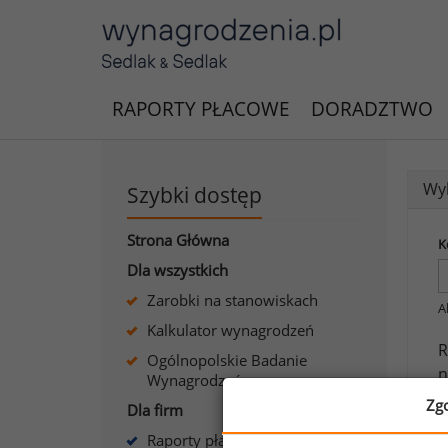
RAPORTY PŁACOWE
DORADZTWO
Wyk
Szybki dostęp
Strona Główna
K
Dla wszystkich
Zarobki na stanowiskach
A
Kalkulator wynagrodzeń
R
Ogólnopolskie Badanie
n
Wynagrodzeń
i
Zg
Dla firm
Raporty płacowe dla firm
J