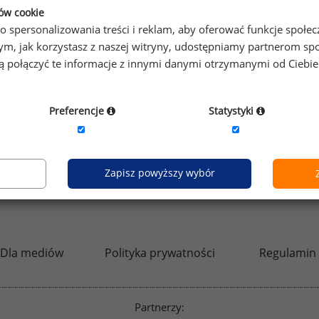
prawdzić raporty dla pozostałych.
ków cookie
o spersonalizowania treści i reklam, aby oferować funkcje społe
o tym, jak korzystasz z naszej witryny, udostępniamy partnerom
gą połączyć te informacje z innymi danymi otrzymanymi od Ciebi
by otrzymać darmowy kod dostępu weź udział w
Ogólnopol
Preferencje
Statystyki
Zapisz powyższy wybór
kfw.sedlak.pl
rynekpracy.pl
raportyplacowe.p
Dla mediów
Polityka prywatności
Regulamin
Partnerzy: