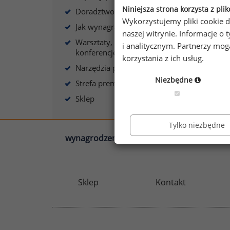
s
Niniejsza strona korzysta z pli
Doradztwo płacowe
Wykorzystujemy pliki cookie d
Jak wynagradzać?
naszej witrynie. Informacje 
Warsztaty, szkolenia,
i analitycznym. Partnerzy mo
konferencje
korzystania z ich usług.
A
Narzędzia płacowe
Niezbędne
Strefa premium
Sklep
Tylko niezbędne
wynagrodzenia.pl
sedlak.pl
Sklep
Kontakt