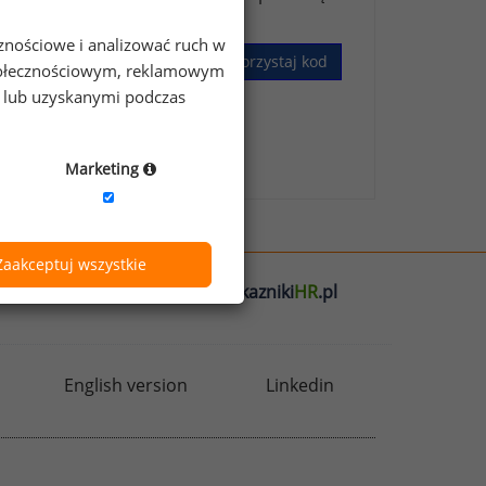
cznościowe i analizować ruch w
Wykorzystaj kod
 społecznościowym, reklamowym
e lub uzyskanymi podczas
skim Badaniu Wynagrodzeń
.
Marketing
Zaakceptuj wszystkie
l
badania
HR
.pl
wskazniki
HR
.pl
English version
Linkedin