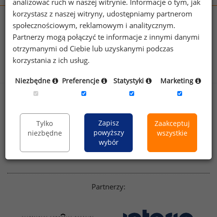
analizować ruch w naszej witrynie. Informacje o tym, jak
korzystasz z naszej witryny, udostępniamy partnerom
wynagrodzenia.pl
społecznościowym, reklamowym i analitycznym.
sedlak.pl
kfw.sedlak.pl
Partnerzy mogą połączyć te informacje z innymi danymi
rynekpracy.pl
raportyplacowe.pl
otrzymanymi od Ciebie lub uzyskanymi podczas
badania
HR
.pl
wskazniki
HR
.pl
korzystania z ich usług.
Niezbędne
Preferencje
Statystyki
Marketing
Sklep
Kontakt
Polityka
Dla mediów
Zapisz
Tylko
Zaakceptuj
prywatności
powyższy
niezbędne
wszystkie
Regulamin
English version
wybór
Linkedin
Partnerzy: