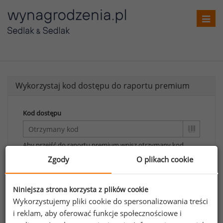
Toggl
navig
Wykorzystaj kod dostępu do raportu premium
Kod dostępu
Aby przejść do raportu premium wpisz otrzymany kod.
Zgody
O plikach cookie
Wykorzystaj kod
Aby otrzymać darmowy kod dostępu weź udział
Niniejsza strona korzysta z plików cookie
w
Ogólnopolskim Badaniu Wynagrodzeń
.
Wykorzystujemy pliki cookie do spersonalizowania treści
i reklam, aby oferować funkcje społecznościowe i