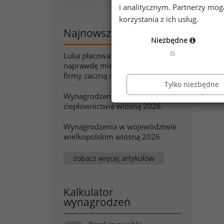
i analitycznym. Partnerzy mo
korzystania z ich usług.
Najnowsze artykuły
Niezbędne
Luka płacowa pod lupą. Co
naprawdę mierzy wskaźnik, który
firmy zaczną raportować?
Tylko niezbędne
Wynagrodzenia w energetyce i
ciepłownictwie wiosną 2026
Wynagrodzenia w województwie
wielkopolskim wiosną 2026
zobacz więcej artykułów
Kalkulator
wynagrodzeń