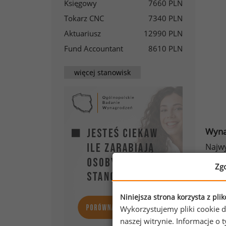
Księgowy
7660 PLN
Tokarz CNC
7340 PLN
Aktuariusz
12990 PLN
Fund Accountant
8610 PLN
więcej stanowisk
Wyna
Najwy
wynag
Zg
Najmn
wynio
Niniejsza strona korzysta z pli
Wykorzystujemy pliki cookie d
naszej witrynie. Informacje 