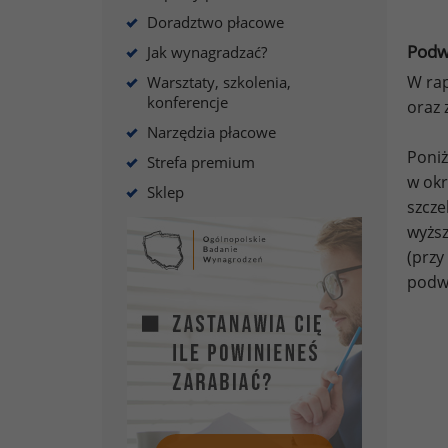
Doradztwo płacowe
Podw
Jak wynagradzać?
W rap
Warsztaty, szkolenia,
konferencje
oraz 
Narzędzia płacowe
Poniż
Strefa premium
w ok
Sklep
szcze
wyższ
(przy
podwy