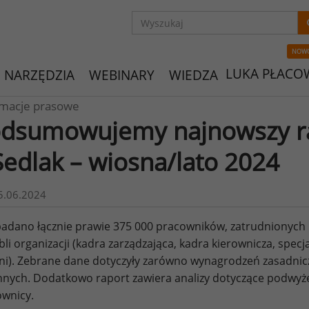
NOW
LUKA PŁACO
NARZĘDZIA
WEBINARY
WIEDZA
rmacje prasowe
dsumowujemy najnowszy ra
edlak – wiosna/lato 2024
5.06.2024
adano łącznie prawie 375 000 pracowników, zatrudnionych 
bli organizacji (kadra zarządzająca, kadra kierownicza, specj
zni). Zebrane dane dotyczyły zarówno wynagrodzeń zasadnicz
nych. Dodatkowo raport zawiera analizy dotyczące podwyżek
wnicy.