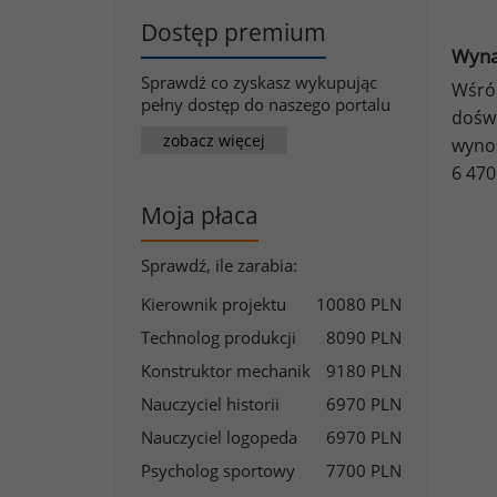
Dostęp premium
Wyna
Sprawdź co zyskasz wykupując
Wśród
pełny dostęp do naszego portalu
doświ
zobacz więcej
wynos
6 470
Moja płaca
Sprawdź, ile zarabia:
Kierownik projektu
10080 PLN
Technolog produkcji
8090 PLN
Konstruktor mechanik
9180 PLN
Nauczyciel historii
6970 PLN
Nauczyciel logopeda
6970 PLN
Psycholog sportowy
7700 PLN