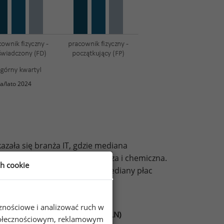
a/lato 2024
zała się branża IT, gdzie mediana
ia znalazły się branża lotnicza i chemiczna.
ch cookie
y spożywczej i modowej. Tam mediany płac
cznościowe i analizować ruch w
w różnych branżach (brutto w PLN)
 społecznościowym, reklamowym