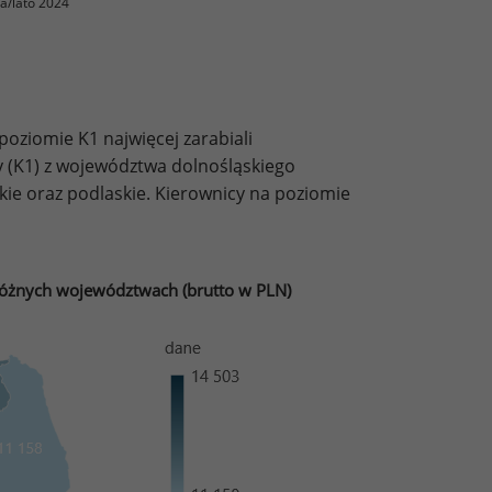
a/lato 2024
oziomie K1 najwięcej zarabiali
y (K1) z województwa dolnośląskiego
skie oraz podlaskie. Kierownicy na poziomie
różnych województwach (brutto w PLN)