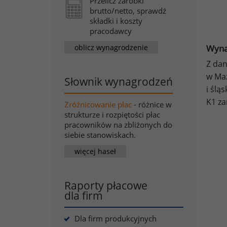
Przelicz zarobki
brutto/netto, sprawdź
składki i koszty
pracodawcy
oblicz wynagrodzenie
Wyna
Z dan
w Maz
Słownik wynagrodzeń
i ślą
K1 za
Zróżnicowanie płac
- różnice w
strukturze i rozpiętości płac
pracowników na zbliżonych do
siebie stanowiskach.
więcej haseł
Raporty płacowe
dla firm
Dla firm produkcyjnych