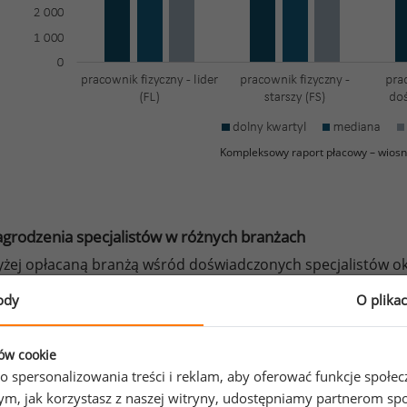
Kompleksowy raport płacowy – wiosn
grodzenia specjalistów w różnych branżach
żej opłacaną branżą wśród doświadczonych specjalistów oka
rodzeń wyniosła 9 224 PLN. Na kolejnych miejscach zestawien
ody
O plika
iej zarabiali doświadczeni specjaliści zatrudnieni w branż
sły 6 873 i 6 779.
ków cookie
o spersonalizowania treści i reklam, aby oferować funkcje społe
Wynagrodzenie całkowite doświadczonych specjalistów 
o tym, jak korzystasz z naszej witryny, udostępniamy partnerom