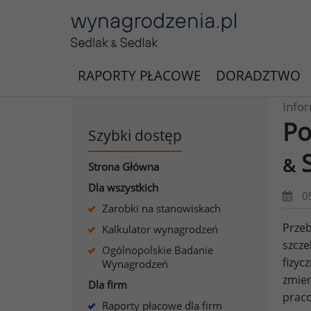
RAPORTY PŁACOWE
DORADZTWO
Info
Po
Szybki dostęp
S
&
Strona Główna
Dla wszystkich
0
Zarobki na stanowiskach
Przeb
Kalkulator wynagrodzeń
szcze
Ogólnopolskie Badanie
fizyc
Wynagrodzeń
zmien
Dla firm
praco
Raporty płacowe dla firm