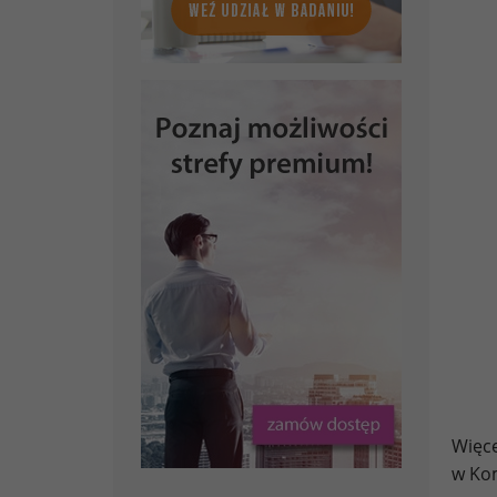
Więce
w Ko