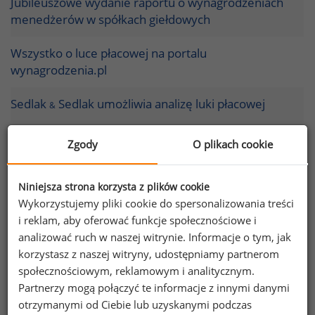
Jubileuszowe wydanie raportu o wynagrodzeniach
menedżerów w spółkach giełdowych
Wszystko o luce płacowej na portalu
wynagrodzenia.pl
Sedlak
Sedlak umożliwia analizę luki płacowej
&
Wynagrodzenia w branży IT - raport płacowy
Zgody
O plikach cookie
wiosna/lato 2024
Niniejsza strona korzysta z plików cookie
Podsumowanie XIX Krakowskiego Forum
Wykorzystujemy pliki cookie do spersonalizowania treści
Wynagrodzeń
i reklam, aby oferować funkcje społecznościowe i
analizować ruch w naszej witrynie. Informacje o tym, jak
Podsumowujemy najnowszy raport płacowy Sedlak
korzystasz z naszej witryny, udostępniamy partnerom
Sedlak – wiosna/lato 2024
&
społecznościowym, reklamowym i analitycznym.
Partnerzy mogą połączyć te informacje z innymi danymi
Jak wprowadzać przejrzystość wynagrodzeń i nie
otrzymanymi od Ciebie lub uzyskanymi podczas
powodować poczucia niesprawiedliwości?