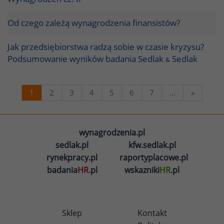
Od czego zależą wynagrodzenia finansistów?
Jak przedsiębiorstwa radzą sobie w czasie kryzysu?
Podsumowanie wyników badania Sedlak
Sedlak
&
1
2
3
4
5
6
7
...
»
wynagrodzenia.pl
sedlak.pl
kfw.sedlak.pl
rynekpracy.pl
raportyplacowe.pl
badania
HR
.pl
wskazniki
HR
.pl
Sklep
Kontakt