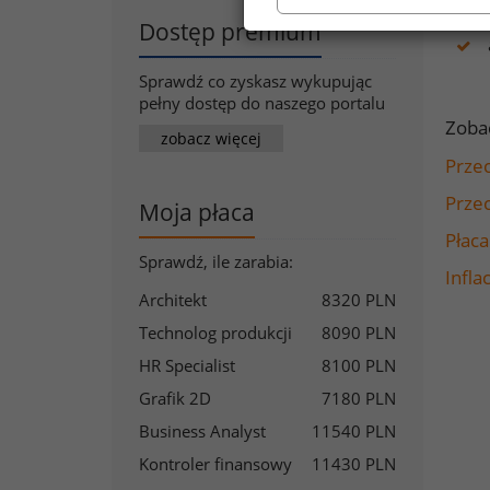
Dostęp premium
Sprawdź co zyskasz wykupując
pełny dostęp do naszego portalu
Zoba
zobacz więcej
Prze
Prze
Moja płaca
Płac
Sprawdź, ile zarabia:
Infla
Architekt
8320 PLN
Technolog produkcji
8090 PLN
HR Specialist
8100 PLN
Grafik 2D
7180 PLN
Business Analyst
11540 PLN
Kontroler finansowy
11430 PLN