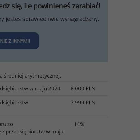
z się, ile powinieneś zarabiać!
zy jesteś sprawiedliwie wynagradzany.
E Z INNYMI!
ą średniej arytmetycznej.
edsiębiorstw w maju 2024
8 000 PLN
dsiębiorstw
7 999 PLN
rutto
114%
ze przedsiębiorstw w maju