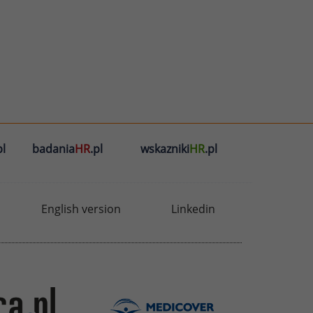
l
badania
HR
.pl
wskazniki
HR
.pl
English version
Linkedin