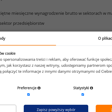
ciętne miesięczne wynagrodzenie brutto w sektorach w m
sektor przedsiębiorstw
przemysł
ody
O plika
przetwórstwo przemysłowe
ków cookie
budownictwo
o spersonalizowania treści i reklam, aby oferować funkcje społe
o tym, jak korzystasz z naszej witryny, udostępniamy partnerom
handel, naprawa pojazdów samochodowych
gą połączyć te informacje z innymi danymi otrzymanymi od Ciebi
transport i gospodarka magazynowa
Preferencje
Statystyki
zakwaterowanie i gastronomia
informacja i komunikacja
Zapisz powyższy wybór
obsługa rynku nieruchomości