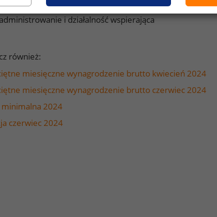
administrowanie i działalność wspierająca
cz również:
ciętne miesięczne wynagrodzenie brutto kwiecień 2024
ciętne miesięczne wynagrodzenie brutto czerwiec 2024
a minimalna 2024
cja czerwiec 2024