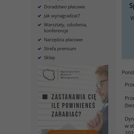
S
Doradztwo płacowe
Jak wynagradzać?
W
Warsztaty, szkolenia,
konferencje
Narzędzia płacowe
Strefa premium
Sklep
Poniż
Prz
Prz
(be
Dyn
w s
202