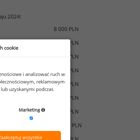
aju 2024:
8 000 PLN
7 866 PLN
ch cookie
7 630 PLN
7 848 PLN
cznościowe i analizować ruch w
 społecznościowym, reklamowym
7 439 PLN
e lub uzyskanymi podczas
7 669 PLN
Marketing
5 929 PLN
13 100 PLN
Zaakceptuj wszystkie
8 167 PLN