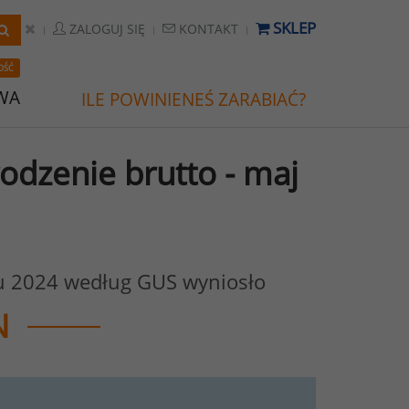
SKLEP
ZALOGUJ SIĘ
KONTAKT
OŚĆ
WA
ILE POWINIENEŚ ZARABIAĆ?
odzenie brutto - maj
u 2024 według GUS wyniosło
N