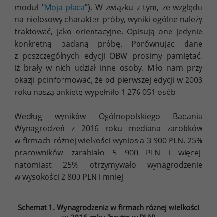
moduł "
Moja płaca
”). W związku z tym, ze względu
na nielosowy charakter próby, wyniki ogólne należy
traktować, jako orientacyjne. Opisują one jedynie
konkretną badaną próbę. Porównując dane
z poszczególnych edycji OBW prosimy pamiętać,
iż brały w nich udział inne osoby. Miło nam przy
okazji poinformować, że od pierwszej edycji w 2003
roku naszą ankietę wypełniło 1 276 051 osób
Według wyników Ogólnopolskiego Badania
Wynagrodzeń z 2016 roku mediana zarobków
w firmach różnej wielkości wyniosła 3 900 PLN. 25%
pracowników zarabiało 5 900 PLN i więcej,
natomiast 25% otrzymywało wynagrodzenie
w wysokości 2 800 PLN i mniej.
Schemat 1. Wynagrodzenia w firmach różnej wielkości
w 2016 roku (brutto w PLN)