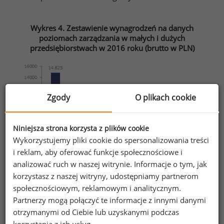
Wykres 4. Zestawienie wynagrodzeń na danych
poziomach zarządzania w małych i dużych
przedsiębiorstwach w 2016 roku (brutto w PLN)
Zgody
O plikach cookie
Niniejsza strona korzysta z plików cookie
Wykorzystujemy pliki cookie do spersonalizowania treści
i reklam, aby oferować funkcje społecznościowe i
analizować ruch w naszej witrynie. Informacje o tym, jak
korzystasz z naszej witryny, udostępniamy partnerom
Źródło: Ogólnopolskie Badanie Wynagrodzeń przeprowadzone przez
społecznościowym, reklamowym i analitycznym.
Sedlak
Sedlak w 2016 roku
&
Partnerzy mogą połączyć te informacje z innymi danymi
otrzymanymi od Ciebie lub uzyskanymi podczas
korzystania z ich usług.