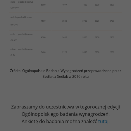
duże przedsiębiorstwo
5100
4097
4000
3200
2600
(250-999)
średnie przedsiębiorstwo
4550
3830
3900
3026
2700
(50-249)
małe przedsiębiorstwo
4000
3400
3500
2900
2500
(10-49)
mikro przedsiębiorstwo
3400
2920
3056
2500
2200
(1-9)
Źródło: Ogólnopolskie Badanie Wynagrodzeń przeprowadzone przez
Sedlak
Sedlak w 2016 roku
&
Zapraszamy do uczestnictwa w tegorocznej edycji
Ogólnopolskiego badania wynagrodzeń.
Ankietę do badania można znaleźć
tutaj
.