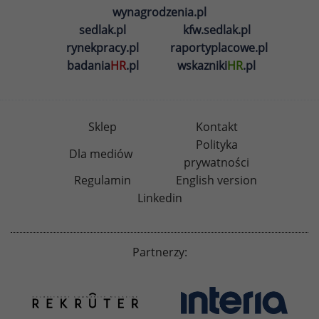
wynagrodzenia.pl
sedlak.pl
kfw.sedlak.pl
rynekpracy.pl
raportyplacowe.pl
badania
HR
.pl
wskazniki
HR
.pl
Sklep
Kontakt
Polityka
Dla mediów
prywatności
Regulamin
English version
Linkedin
Partnerzy: