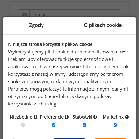
Zgody
O plikach cookie
Wyrażam zgodę na przetwarzanie moich
danych osobowych zawartych w
formularzu przez Sedlak
Sedlak sp. z o.o.
Niniejsza strona korzysta z plików cookie
&
Wykorzystujemy pliki cookie do spersonalizowania treści
sp. k. w celu otrzymywania bezpłatnego
i reklam, aby oferować funkcje społecznościowe i
newsletter’a portalu wynagrodzenia.pl.
analizować ruch w naszej witrynie. Informacje o tym, jak
Wyrażam zgodę na przesyłanie na podany
korzystasz z naszej witryny, udostępniamy partnerom
adres e-mail ofert handlowych oraz
społecznościowym, reklamowym i analitycznym.
informacji marketingowych. Oświadczam,
Partnerzy mogą połączyć te informacje z innymi danymi
że zapoznałem się z treścią
informacji na
otrzymanymi od Ciebie lub uzyskanymi podczas
temat przetwarzania
.
korzystania z ich usług.
Zapisz
Niezbędne
Preferencje
Statystyki
Marketing