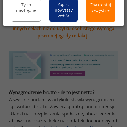
Zapisz
Tylko
Zaakceptuj
Przypominamy, że zgodnie z pkt 2.6 - 2.7
powyższy
niezbędne
wszystkie
regulaminu kopiowanie, przetwarzanie i
wybór
wykorzystywanie tekstów oraz danych portalu w
innych celach niż do użytku osobistego wymaga
pisemnej zgody redakcji.
Wynagrodzenie brutto - ile to jest netto?
Wszystkie podane w artykule stawki wynagrodzeń
są kwotami brutto. Zawierają potrącane od pensji
składki na ubezpieczenia społeczne, ubezpieczenie
zdrowotne oraz zaliczkę na podatek dochodowy od