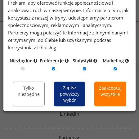
i reklam, aby oferować funkcje społecznościowe i
analizować ruch w naszej witrynie. Informacje o tym, jak
korzystasz z naszej witryny, udostępniamy partnerom
społecznościowym, reklamowym i analitycznym.
Partnerzy mogą połączyć te informacje z innymi danymi
wynagrodzenia.pl
otrzymanymi od Ciebie lub uzyskanymi podczas
sedlak.pl
kfw.sedlak.pl
korzystania z ich usług.
rynekpracy.pl
raportyplacowe.pl
badania
HR
.pl
wskazniki
HR
.pl
Niezbędne
Preferencje
Statystyki
Marketing
Sklep
Kontakt
Zapisz
Tylko
Zaakceptuj
Polityka
powyższy
Dla mediów
niezbędne
wszystkie
prywatności
wybór
Regulamin
English version
Linkedin
Partnerzy: