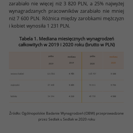
zarabiało nie więcej niż 3 820 PLN, a 25% najwyżej
wynagradzanych pracowników zarabiało nie mniej
niż 7 600 PLN. Różnica między zarobkami mężczyzn
i kobiet wynosiła 1 231 PLN.
Tabela 1. Mediana miesięcznych wynagrodzeń
całkowitych w 2019 i 2020 roku (brutto w PLN)
próba
próba
mediana
mediana
2019
2020
2019
2020
wszyscy badani
121 802
4 785
118 767
5 100
mężczyźni
67 408
5 265
70 011
5 731
kobiety
54 394
4 210
48 756
4 500
Źródło: Ogólnopolskie Badanie Wynagrodzeń (OBW) przeprowadzone
przez Sedlak
Sedlak w 2020 roku
&