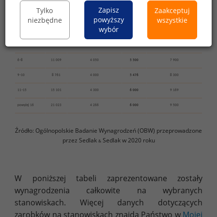
Zapisz
Tylko
Zaakceptuj
1 lub mniej
7 693
3 184
3 820
4 832
powyższy
niezbędne
wszystkie
wybór
2–3
13 953
3 566
4 460
5 800
4–5
11 512
3 800
5 000
6 800
6–8
11 009
4 050
5 500
7 900
9–10
8 761
4 000
5 476
8 300
11–15
15 101
4 300
6 000
9 169
powyżej 16
21 023
4 266
6 000
9 500
Źródło: Ogólnopolskie Badanie Wynagrodzeń (OBW) przeprowadzone
przez Sedlak
Sedlak w 2020 roku
&
W poniższej tabeli zaprezentowane zostały
wynagrodzenia całkowite na wybranych
stanowiskach. Więcej danych dotyczących
zarobków na stanowiskach znajdą Państwo w
Mojej