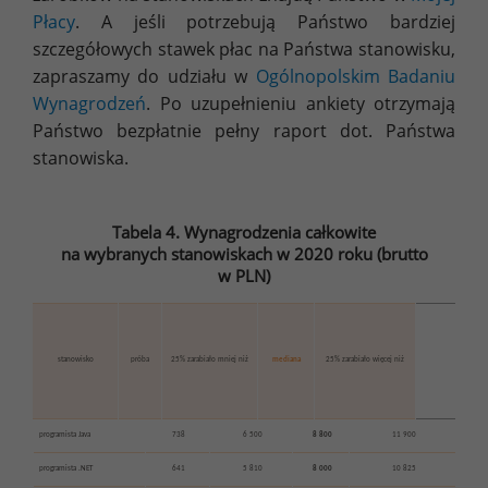
Płacy
. A jeśli potrzebują Państwo bardziej
szczegółowych stawek płac na Państwa stanowisku,
zapraszamy do udziału w
Ogólnopolskim Badaniu
Wynagrodzeń
. Po uzupełnieniu ankiety otrzymają
Państwo bezpłatnie pełny raport dot. Państwa
stanowiska.
Tabela 4. Wynagrodzenia całkowite
na wybranych stanowiskach w 2020 roku (brutto
w PLN)
stanowisko
próba
25% zarabiało mniej niż
mediana
25% zarabiało więcej niż
programista Java
738
6 500
8 800
11 900
programista .NET
641
5 810
8 000
10 825