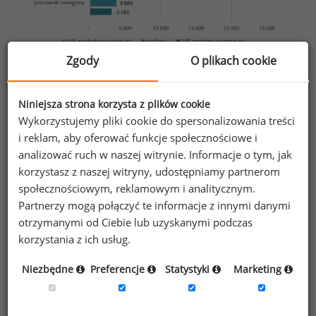
Źródło: Ogólnopolskie Badanie Wynagrodzeń (OBW) przeprowadzone
Zgody
O plikach cookie
przez Sedlak
Sedlak w 2020 roku
&
Niniejsza strona korzysta z plików cookie
Poniższa tabela prezentuje zarobki pracowników
Wykorzystujemy pliki cookie do spersonalizowania treści
z różnym stażem pracy w 2020 roku. Osoby,
i reklam, aby oferować funkcje społecznościowe i
ze stażem pracy krótszym niż 6 lat, zarabiały poniżej
analizować ruch w naszej witrynie. Informacje o tym, jak
korzystasz z naszej witryny, udostępniamy partnerom
mediany ogólnopolskiej.
społecznościowym, reklamowym i analitycznym.
Partnerzy mogą połączyć te informacje z innymi danymi
Tabela 3. Miesięczne wynagrodzenia całkowite osób
otrzymanymi od Ciebie lub uzyskanymi podczas
z różnym stażem pracy w 2020 roku (brutto w PLN)
korzystania z ich usług.
Niezbędne
Preferencje
Statystyki
Marketing
staż pracy
próba
25% zarabiało mniej niż
mediana
25% zarabiało więcej niż