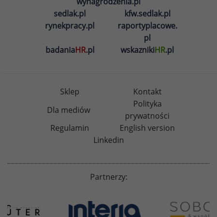
wynagrodzenia.pl
sedlak.pl
kfw.sedlak.pl
rynekpracy.pl
raportyplacowe.
pl
badania
HR
.pl
wskazniki
HR
.pl
Sklep
Kontakt
Polityka
Dla mediów
prywatności
Regulamin
English version
Linkedin
Partnerzy: