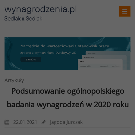
T
o
g
g
l
e
n
a
v
i
Artykuły
g
Podsumowanie ogólnopolskiego
a
t
badania wynagrodzeń w 2020 roku
i
o
22.01.2021
Jagoda Jurczak
n