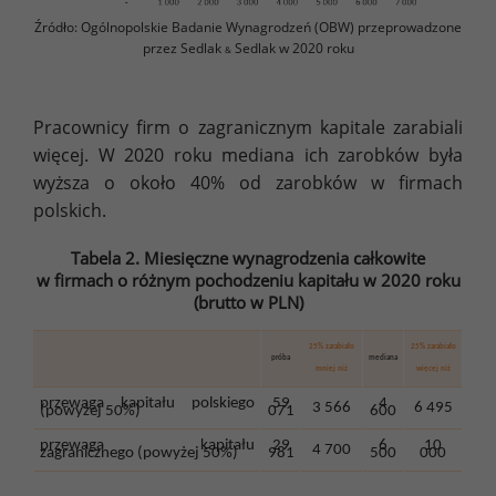
Źródło: Ogólnopolskie Badanie Wynagrodzeń (OBW) przeprowadzone
przez Sedlak
Sedlak w 2020 roku
&
Pracownicy firm o zagranicznym kapitale zarabiali
więcej. W 2020 roku mediana ich zarobków była
wyższa o około 40% od zarobków w firmach
polskich.
Tabela 2. Miesięczne wynagrodzenia całkowite
w firmach o różnym pochodzeniu kapitału w 2020 roku
(brutto w PLN)
25% zarabiało
25% zarabiało
próba
mediana
mniej niż
więcej niż
przewaga kapitału polskiego
59
4
3 566
6 495
(powyżej 50%)
071
600
przewaga kapitału
29
6
10
4 700
zagranicznego (powyżej 50%)
981
500
000