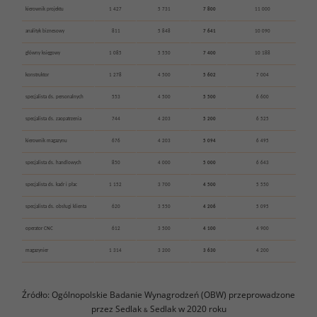
kierownik projektu
1 427
5 731
7 800
11 000
analityk biznesowy
811
5 848
7 641
10 090
główny księgowy
1 085
5 550
7 400
10 188
konstruktor
1 278
4 500
5 602
7 004
specjalista ds. personalnych
553
4 500
5 500
6 600
specjalista ds. zaopatrzenia
744
4 203
5 200
6 525
kierownik magazynu
676
4 203
5 094
6 495
specjalista ds. handlowych
850
4 000
5 000
6 643
specjalista ds. kadr i płac
1 152
3 700
4 500
5 550
specjalista ds. obsługi klienta
620
3 550
4 206
5 095
operator CNC
612
3 500
4 100
4 900
magazynier
1 314
3 200
3 630
4 200
Źródło: Ogólnopolskie Badanie Wynagrodzeń (OBW) przeprowadzone
przez Sedlak
Sedlak w 2020 roku
&