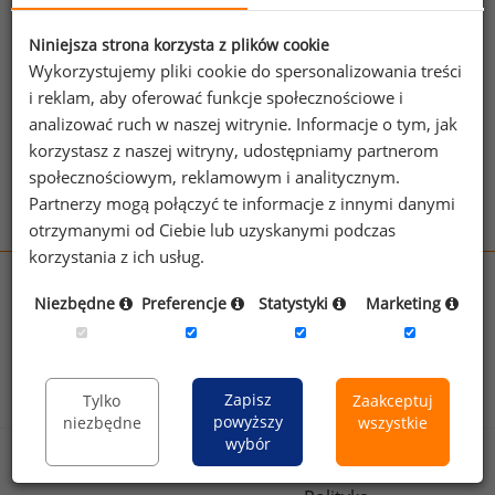
źródło: www.businessinsider.com.pl
Niniejsza strona korzysta z plików cookie
Wykorzystujemy pliki cookie do spersonalizowania treści
i reklam, aby oferować funkcje społecznościowe i
Zobacz więcej wiadomości
Zobacz więcej
analizować ruch w naszej witrynie. Informacje o tym, jak
ciekawostek
korzystasz z naszej witryny, udostępniamy partnerom
społecznościowym, reklamowym i analitycznym.
Partnerzy mogą połączyć te informacje z innymi danymi
otrzymanymi od Ciebie lub uzyskanymi podczas
korzystania z ich usług.
wynagrodzenia.pl
Niezbędne
Preferencje
Statystyki
Marketing
sedlak.pl
kfw.sedlak.pl
rynekpracy.pl
raportyplacowe.pl
badania
HR
.pl
wskazniki
HR
.pl
Zapisz
Tylko
Zaakceptuj
powyższy
niezbędne
wszystkie
wybór
Sklep
Kontakt