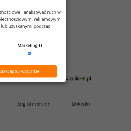
cznościowe i analizować ruch w
z więcej ciekawostek
 społecznościowym, reklamowym
e lub uzyskanymi podczas
Marketing
Zaakceptuj wszystkie
l
badania
HR
.pl
wskazniki
HR
.pl
English version
Linkedin