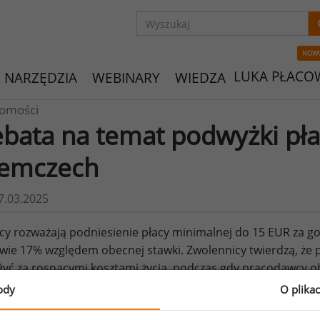
NOW
LUKA PŁACO
NARZĘDZIA
WEBINARY
WIEDZA
omości
bata na temat podwyżki pł
emczech
7.03.2025
y rozważają podniesienie płacy minimalnej do 15 EUR za go
wie 17% względem obecnej stawki. Zwolennicy twierdzą, ż
yć za rosnącymi kosztami życia, podczas gdy pracodawcy ob
ień. Ostateczna decyzja zależy od komisji ds. płacy minimalne
ody
O plika
o: www.evrimagaci.org/tpg