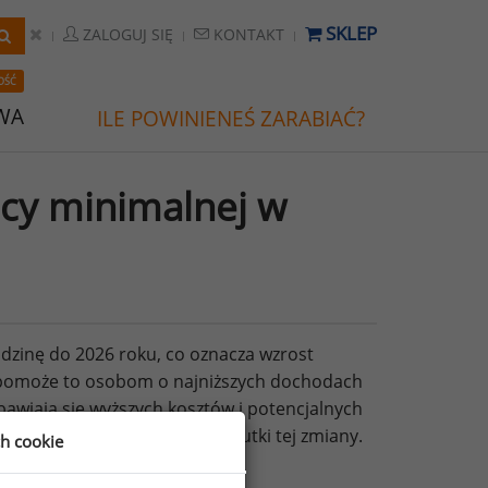
SKLEP
ZALOGUJ SIĘ
KONTAKT
OŚĆ
WA
ILE POWINIENEŚ ZARABIAĆ?
acy minimalnej w
dzinę do 2026 roku, co oznacza wzrost
e pomoże to osobom o najniższych dochodach
awiają się wyższych kosztów i potencjalnych
j, która będzie analizować skutki tej zmiany.
ch cookie