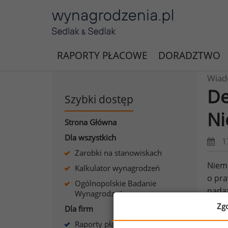
RAPORTY PŁACOWE
DORADZTWO
Wiad
De
Szybki dostęp
Ni
Strona Główna
Dla wszystkich
1
Zarobki na stanowiskach
Niemc
Kalkulator wynagrodzeń
o pra
Ogólnopolskie Badanie
nadąż
Wynagrodzeń
zwoln
Zg
Dla firm
źródł
Raporty płacowe dla firm