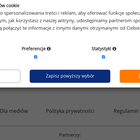
ków cookie
o spersonalizowania treści i reklam, aby oferować funkcje społe
Zobacz więcej wiadomości
Zobac
o tym, jak korzystasz z naszej witryny, udostępniamy partnerom
gą połączyć te informacje z innymi danymi otrzymanymi od Ciebi
Preferencje
Statystyki
Zapisz powyższy wybór
kfw.sedlak.pl
rynekpracy.pl
raportyplacowe.p
Dla mediów
Polityka prywatności
Regulamin
Partnerzy: