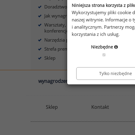
Niniejsza strona korzysta z pli
Doradztwo płacowe
Wykorzystujemy pliki cookie d
Jak wynagradzać?
naszej witrynie. Informacje 
Warsztaty, szkolenia,
i analitycznym. Partnerzy mo
konferencje
korzystania z ich usług.
Narzędzia płacowe
Niezbędne
Strefa premium
Sklep
Tylko niezbędne
wynagrodzenia.pl
sedlak.pl
Sklep
Kontakt